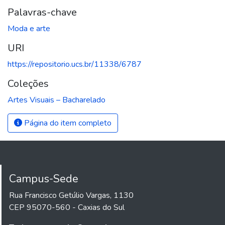
Palavras-chave
Moda e arte
URI
https://repositorio.ucs.br/11338/6787
Coleções
Artes Visuais – Bacharelado
Página do item completo
Campus-Sede
Rua Francisco Getúlio Vargas, 1130
CEP 95070-560 - Caxias do Sul