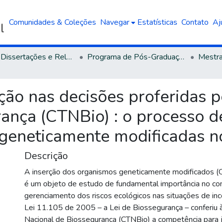
Comunidades & Coleções
Navegar
Estatísticas
Contato
Aj
Teses, Dissertações e Relatórios defendidos na UCS
Programa de Pós-Graduação em Direito
ção nas decisões proferidas p
rança (CTNBio) : o processo d
 geneticamente modificadas no
Descrição
A inserção dos organismos geneticamente modificados 
é um objeto de estudo de fundamental importância no co
gerenciamento dos riscos ecológicos nas situações de ince
Lei 11.105 de 2005 – a Lei de Biossegurança – conferiu 
Nacional de Biossegurança (CTNBio) a competência para j