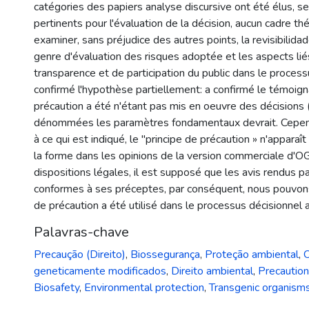
catégories des papiers analyse discursive ont été élus, se
pertinents pour l'évaluation de la décision, aucun cadre t
examiner, sans préjudice des autres points, la revisibilidad
genre d'évaluation des risques adoptée et les aspects liés
transparence et de participation du public dans le process
confirmé l'hypothèse partiellement: a confirmé le témoign
précaution a été n'étant pas mis en oeuvre des décisions
dénommées les paramètres fondamentaux devrait. Cepen
à ce qui est indiqué, le "principe de précaution » n'appar
la forme dans les opinions de la version commerciale d'O
dispositions légales, il est supposé que les avis rendus p
conformes à ses préceptes, par conséquent, nous pouvons 
de précaution a été utilisé dans le processus décisionnel af
Palavras-chave
Precaução (Direito)
,
Biossegurança
,
Proteção ambiental
,
geneticamente modificados
,
Direito ambiental
,
Precaution
Biosafety
,
Environmental protection
,
Transgenic organism