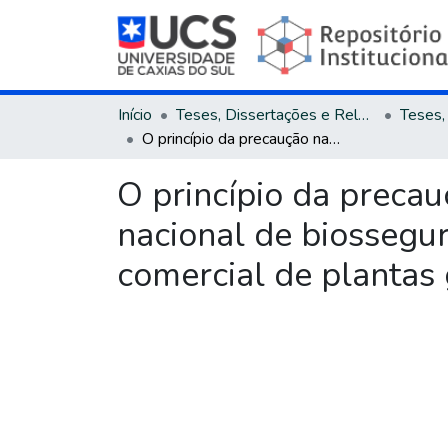
Início
Teses, Dissertações e Relatórios
O princípio da precaução nas decisões proferidas pela comissão técnica nacional de biossegurança (CTNBio) : o processo decisório de aprovação comercial de plantas geneticamente modificadas no Brasil
O princípio da precau
nacional de biossegu
comercial de plantas