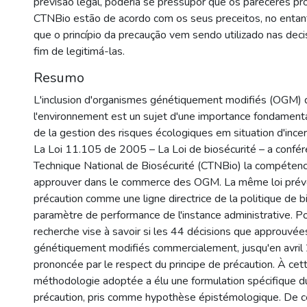
previsão legal, poderia se pressupor que os pareceres pr
CTNBio estão de acordo com os seus preceitos, no entan
que o princípio da precaução vem sendo utilizado nas dec
fim de legitimá-las.
Resumo
L'inclusion d'organismes génétiquement modifiés (OGM) 
l'environnement est un sujet d'une importance fondament
de la gestion des risques écologiques em situation d'incert
La Loi 11.105 de 2005 – La Loi de biosécurité – a confé
Technique National de Biosécurité (CTNBio) la compétenc
approuver dans le commerce des OGM. La même loi prévoi
précaution comme une ligne directrice de la politique de b
paramètre de performance de l'instance administrative. Pou
recherche vise à savoir si les 44 décisions que approuvée
génétiquement modifiés commercialement, jusqu'en avril
prononcée par le respect du principe de précaution. À cette
méthodologie adoptée a élu une formulation spécifique du
précaution, pris comme hypothèse épistémologique. De ce