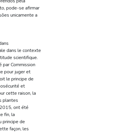
oferidos pela
to, pode-se afirmar
isões unicamente a
dans
ale dans le contexte
itude scientifique.
ré par Commission
e pour juger et
t le principe de
iosécurité et
r cette raison, la
s plantes
 2015, ont été
 fin, la
 principe de
tte façon, les