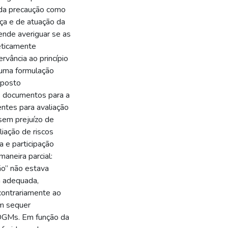
 da precaução como
nça e de atuação da
tende averiguar se as
eticamente
rvância ao princípio
 uma formulação
uposto
s documentos para a
entes para avaliação
 sem prejuízo de
liação de riscos
a e participação
aneira parcial:
ão” não estava
 adequada,
contrariamente ao
em sequer
 OGMs. Em função da