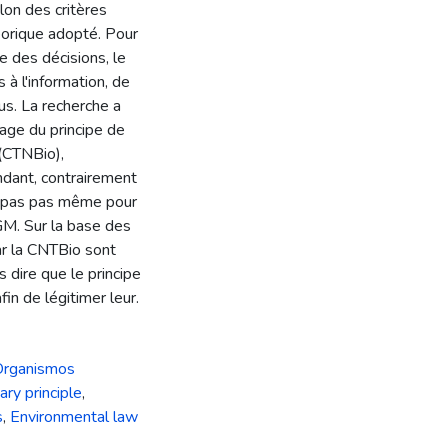
lon des critères
héorique adopté. Pour
e des décisions, le
 à l'information, de
us. La recherche a
age du principe de
 (CTNBio),
dant, contrairement
aît pas pas même pour
GM. Sur la base des
ar la CNTBio sont
dire que le principe
in de légitimer leur.
Organismos
ary principle
,
s
,
Environmental law