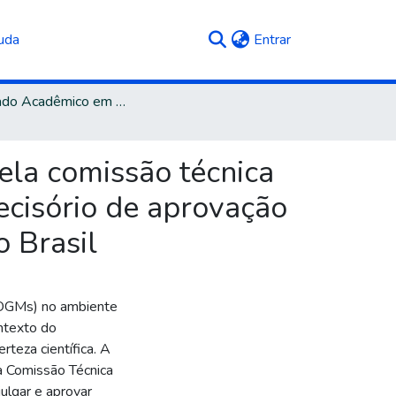
(current)
uda
Entrar
Mestrado Acadêmico em Direito
ela comissão técnica
ecisório de aprovação
 Brasil
(OGMs) no ambiente
ntexto do
rteza científica. A
à Comissão Técnica
ulgar e aprovar