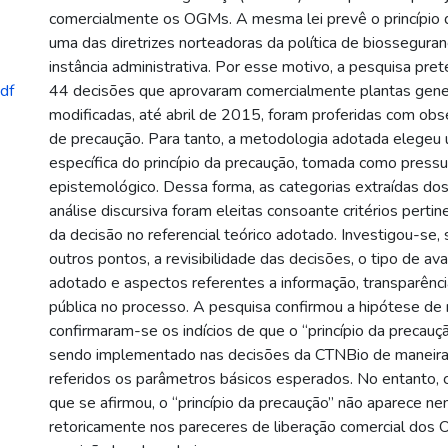
comercialmente os OGMs. A mesma lei prevê o princípio
uma das diretrizes norteadoras da política de biossegura
instância administrativa. Por esse motivo, a pesquisa pre
df
44 decisões que aprovaram comercialmente plantas gen
modificadas, até abril de 2015, foram proferidas com obse
de precaução. Para tanto, a metodologia adotada elegeu
específica do princípio da precaução, tomada como press
epistemológico. Dessa forma, as categorias extraídas do
análise discursiva foram eleitas consoante critérios pertin
da decisão no referencial teórico adotado. Investigou-se,
outros pontos, a revisibilidade das decisões, o tipo de ava
adotado e aspectos referentes a informação, transparênci
pública no processo. A pesquisa confirmou a hipótese de m
confirmaram-se os indícios de que o “princípio da precauç
sendo implementado nas decisões da CTNBio de maneira
referidos os parâmetros básicos esperados. No entanto, 
que se afirmou, o “princípio da precaução” não aparece n
retoricamente nos pareceres de liberação comercial dos