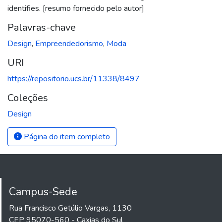
identifies. [resumo fornecido pelo autor]
Palavras-chave
Design
,
Empreendedorismo
,
Moda
URI
https://repositorio.ucs.br/11338/8497
Coleções
Design
Página do item completo
Campus-Sede
Rua Francisco Getúlio Vargas, 1130
CEP 95070-560 - Caxias do Sul