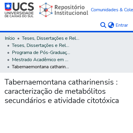
Comunidades & Col
(c
Entrar
Início
Teses, Dissertações e Relatórios
Teses, Dissertações e Relatórios defendidos na UCS
Programa de Pós-Graduação em Biotecnologia
Mestrado Acadêmico em Biotecnologia
Tabernaemontana catharinensis : caracterização de metabólitos secundários e atividade citotóxica
Tabernaemontana catharinensis :
caracterização de metabólitos
secundários e atividade citotóxica