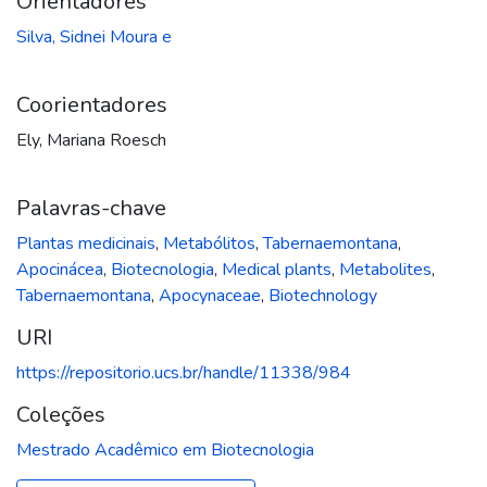
Orientadores
Silva, Sidnei Moura e
Coorientadores
Ely, Mariana Roesch
Palavras-chave
Plantas medicinais
,
Metabólitos
,
Tabernaemontana
,
Apocinácea
,
Biotecnologia
,
Medical plants
,
Metabolites
,
Tabernaemontana
,
Apocynaceae
,
Biotechnology
URI
https://repositorio.ucs.br/handle/11338/984
Coleções
Mestrado Acadêmico em Biotecnologia