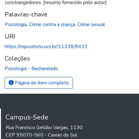
constrangedores. [resumo fornecido pelo autor]
Palavras-chave
Psicologia
,
Crime contra a criança
,
Crime sexual
URI
https://repositorio.ucs.br/11338/8433
Coleções
Psicologia - Bacharelado
Página do item completo
Campus-Sede
Rua Francisco Getúlio Vargas, 1130
CEP 95070-560 - Caxias do Sul