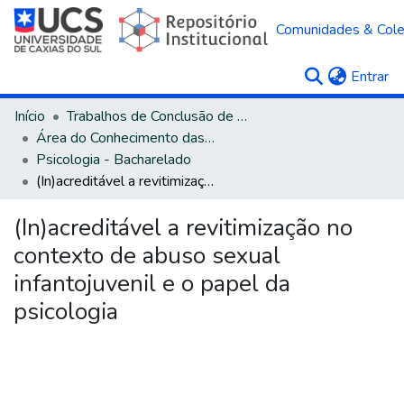
Comunidades & Col
(c
Entrar
Início
Trabalhos de Conclusão de Curso
Área do Conhecimento das Ciências Humanas
Psicologia - Bacharelado
(In)acreditável a revitimização no contexto de abuso sexual infantojuvenil e o papel da psicologia
(In)acreditável a revitimização no
contexto de abuso sexual
infantojuvenil e o papel da
psicologia