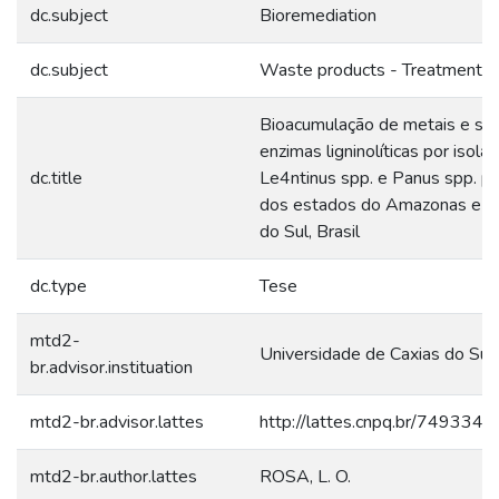
dc.subject
Bioremediation
dc.subject
Waste products - Treatment
Bioacumulação de metais e se
enzimas ligninolíticas por isola
dc.title
Le4ntinus spp. e Panus spp. p
dos estados do Amazonas e R
do Sul, Brasil
dc.type
Tese
mtd2-
Universidade de Caxias do Sul
br.advisor.instituation
mtd2-br.advisor.lattes
http://lattes.cnpq.br/74933
mtd2-br.author.lattes
ROSA, L. O.