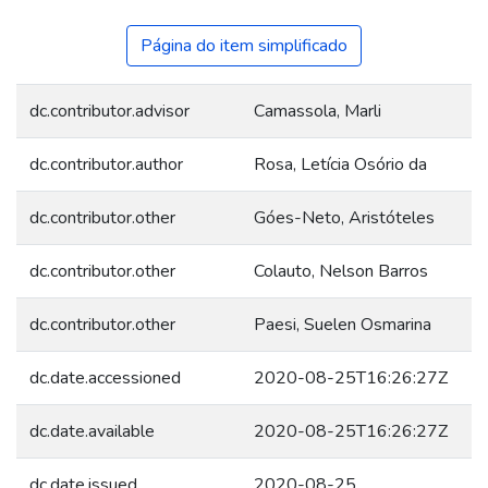
Página do item simplificado
dc.contributor.advisor
Camassola, Marli
dc.contributor.author
Rosa, Letícia Osório da
dc.contributor.other
Góes-Neto, Aristóteles
dc.contributor.other
Colauto, Nelson Barros
dc.contributor.other
Paesi, Suelen Osmarina
dc.date.accessioned
2020-08-25T16:26:27Z
dc.date.available
2020-08-25T16:26:27Z
dc.date.issued
2020-08-25