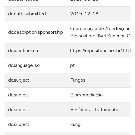
dc.date.submitted
2019-12-18
Coordenação de Aperfeiçoame
dc.description.sponsorship
Pessoal de Nível Superior, C
dc.identifier.uri
https://repositorio.ucs.br/11
dc.language.iso
pt
dc.subject
Fungos
dc.subject
Biorremediação
dc.subject
Resíduos - Tratamento
dc.subject
Fungi