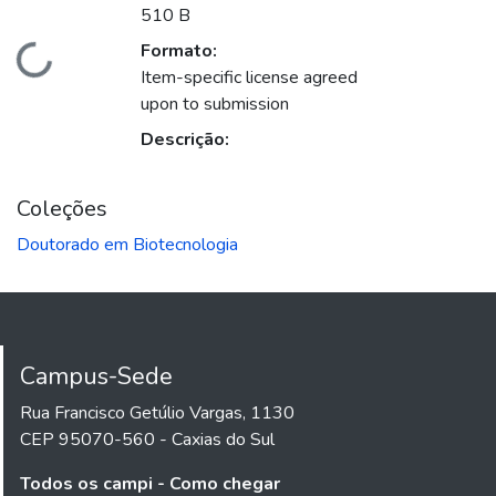
510 B
Formato:
Carregando...
Item-specific license agreed
upon to submission
Descrição:
Coleções
Doutorado em Biotecnologia
Campus-Sede
Rua Francisco Getúlio Vargas, 1130
CEP 95070-560 - Caxias do Sul
Todos os campi - Como chegar