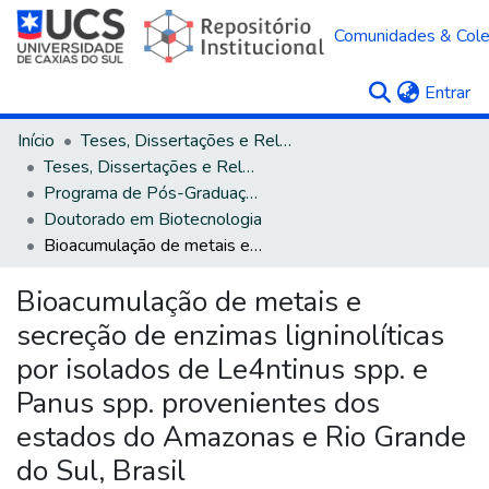
Comunidades & Col
(c
Entrar
Início
Teses, Dissertações e Relatórios
Teses, Dissertações e Relatórios defendidos na UCS
Programa de Pós-Graduação em Biotecnologia
Doutorado em Biotecnologia
Bioacumulação de metais e secreção de enzimas ligninolíticas por isolados de Le4ntinus spp. e Panus spp. provenientes dos estados do Amazonas e Rio Grande do Sul, Brasil
Bioacumulação de metais e
secreção de enzimas ligninolíticas
por isolados de Le4ntinus spp. e
Panus spp. provenientes dos
estados do Amazonas e Rio Grande
do Sul, Brasil