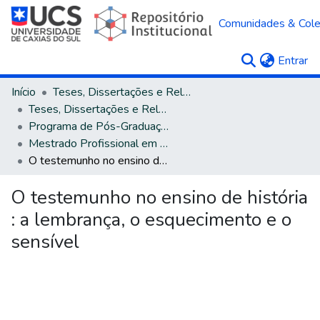
Comunidades & Col
(c
Entrar
Início
Teses, Dissertações e Relatórios
Teses, Dissertações e Relatórios defendidos na UCS
Programa de Pós-Graduação em História
Mestrado Profissional em História
O testemunho no ensino de história : a lembrança, o esquecimento e o sensível
O testemunho no ensino de história
: a lembrança, o esquecimento e o
sensível