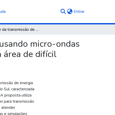
(current)
uda
Entrar
Análise da transmissão de energia elétrica sem fio usando micro-ondas para Região dos Campos de Cima da Serra em uma área de difícil acesso
o usando micro-ondas
rea de difícil
nsmissão de energia
do Sul, caracterizada
 A proposta utiliza
n para transmissão
a atender
as e simulações