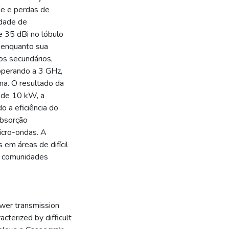
de e perdas de
idade de
e 35 dBi no lóbulo
a, enquanto sua
os secundários,
 operando a 3 GHz,
ma. O resultado da
 de 10 kW, a
o a eficiência do
absorção
icro-ondas. A
 em áreas de difícil
e comunidades
power transmission
acterized by difficult