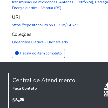
transmissão de microondas
,
Antenas (Eletrônica)
,
Radiaçã
Energia elétrica - Vacaria (RS)
URI
https://repositorio.ucs.br/11338/14523
Coleções
Engenharia Elétrica - Bacharelado
Página do item completo
Central de Atendimento
Faça Contato