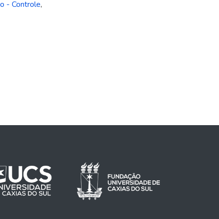
o - Controle
,