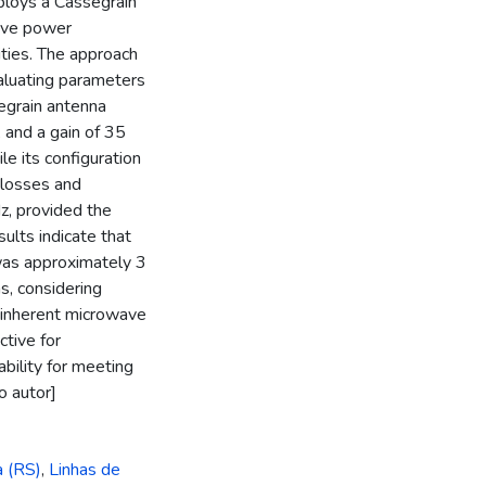
mploys a Cassegrain
ave power
ities. The approach
valuating parameters
segrain antenna
 and a gain of 35
le its configuration
 losses and
z, provided the
ults indicate that
was approximately 3
s, considering
d inherent microwave
ctive for
ability for meeting
o autor]
a (RS)
,
Linhas de