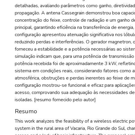
detalhadas, avaliando parâmetros como ganho, diretivida
propagação. A antena Cassegrain demonstrou boa capac
concentração do feixe, controle de radiação e um ganho d
principal, garantindo eficiência na transferência de energi
configuração apresentou atenuação significativa nos lóbul
reduzindo perdas e interferências. O gerador magnetron,
forneceu a estabilidade e a potência necessárias ao siste
simulação indicam que, para uma potência de transmissão
potência recebida foi de aproximadamente 3 kW, refletind
sistema em condições reais, considerando fatores como 
atmosférica, obstruções e perdas inerentes ao feixe de m
configuração mostrou-se funcional e eficaz para aplicações
acesso, comprovando sua adequação às necessidades d
isoladas. [resumo fornecido pelo autor]
Resumo
This work analyzes the feasibility of a wireless electric 
system in the rural area of Vacaria, Rio Grande do Sul, char