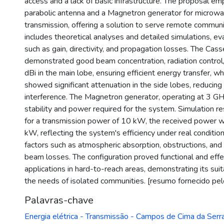
access and a lack of basic infrastructure. The proposal e
parabolic antenna and a Magnetron generator for microw
transmission, offering a solution to serve remote commun
includes theoretical analyses and detailed simulations, e
such as gain, directivity, and propagation losses. The Cas
demonstrated good beam concentration, radiation control,
dBi in the main lobe, ensuring efficient energy transfer, whi
showed significant attenuation in the side lobes, reducing
interference. The Magnetron generator, operating at 3 GH
stability and power required for the system. Simulation res
for a transmission power of 10 kW, the received power 
kW, reflecting the system's efficiency under real condition
factors such as atmospheric absorption, obstructions, an
beam losses. The configuration proved functional and effe
applications in hard-to-reach areas, demonstrating its suit
the needs of isolated communities. [resumo fornecido pel
Palavras-chave
Energia elétrica - Transmissão - Campos de Cima da Serr