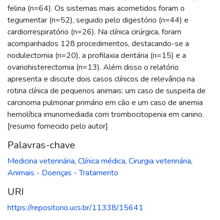
felina (n=64). Os sistemas mais acometidos foram o
tegumentar (n=52), seguido pelo digestório (n=44) e
cardiorrespiratório (n=26). Na clínica cirúrgica, foram
acompanhados 128 procedimentos, destacando-se a
nodulectomia (n=20), a profilaxia dentária (n=15) e a
ovariohisterectomia (n=13). Além disso o relatório
apresenta e discute dois casos clínicos de relevância na
rotina clínica de pequenos animais: um caso de suspeita de
carcinoma pulmonar primário em cão e um caso de anemia
hemolítica imunomediada com trombocitopenia em canino.
[resumo fornecido pelo autor]
Palavras-chave
Medicina veterinária
,
Clínica médica
,
Cirurgia veterinária
,
Animais - Doenças - Tratamento
URI
https://repositorio.ucs.br/11338/15641