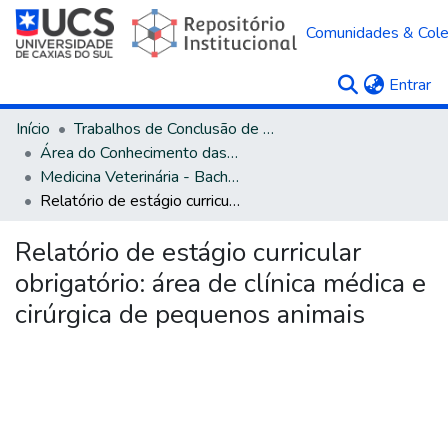
Comunidades & Col
(c
Entrar
Início
Trabalhos de Conclusão de Curso
Área do Conhecimento das Ciências Agrárias
Medicina Veterinária - Bacharelado
Relatório de estágio curricular obrigatório: área de clínica médica e cirúrgica de pequenos animais
Relatório de estágio curricular
obrigatório: área de clínica médica e
cirúrgica de pequenos animais