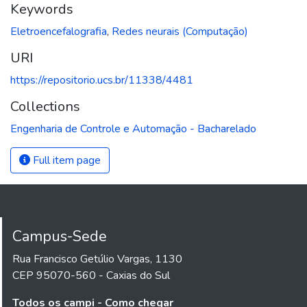
Keywords
Eletroencefalografia
,
Redes neurais (Computação)
URI
https://repositorio.ucs.br/11338/4481
Collections
Engenharia de Controle e Automação - Bacharelado
Full item page
Campus-Sede
Rua Francisco Getúlio Vargas, 1130
CEP 95070-560 - Caxias do Sul
Todos os campi - Como chegar