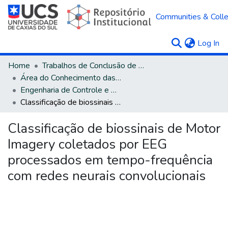
Communities & Colle
(c
Log In
Home
Trabalhos de Conclusão de Curso
Área do Conhecimento das Engenharias
Engenharia de Controle e Automação - Bacharelado
Classificação de biossinais de Motor Imagery coletados por EEG processados em tempo-frequência com redes neurais convolucionais
Classificação de biossinais de Motor
Imagery coletados por EEG
processados em tempo-frequência
com redes neurais convolucionais