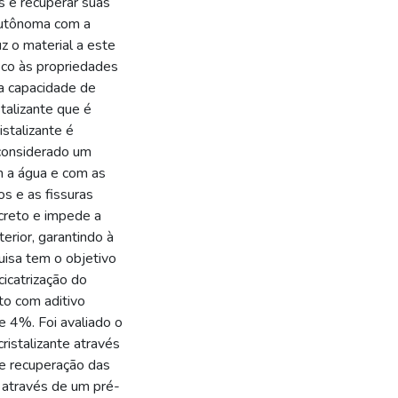
as e recuperar suas
 autônoma com a
z o material a este
eco às propriedades
 a capacidade de
stalizante que é
stalizante é
 considerado um
m a água e com as
os e as fissuras
creto e impede a
erior, garantindo à
uisa tem o objetivo
ocicatrização do
to com aditivo
 e 4%. Foi avaliado o
ristalizante através
de recuperação das
s através de um pré-