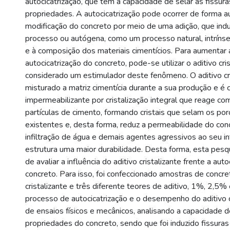
autocicatrização, que tem a capacidade de selar as fissur
propriedades. A autocicatrização pode ocorrer de forma
modificação do concreto por meio de uma adição, que indu
processo ou autógena, como um processo natural, intríns
e à composição dos materiais cimentícios. Para aumentar
autocicatrização do concreto, pode-se utilizar o aditivo cri
considerado um estimulador deste fenômeno. O aditivo cri
misturado a matriz cimentícia durante a sua produção e é
impermeabilizante por cristalização integral que reage co
partículas de cimento, formando cristais que selam os por
existentes e, desta forma, reduz a permeabilidade do con
infiltração de água e demais agentes agressivos ao seu int
estrutura uma maior durabilidade. Desta forma, esta pesq
de avaliar a influência do aditivo cristalizante frente a aut
concreto. Para isso, foi confeccionado amostras de concre
cristalizante e três diferente teores de aditivo, 1%, 2,5%
processo de autocicatrização e o desempenho do aditivo c
de ensaios físicos e mecânicos, analisando a capacidade 
propriedades do concreto, sendo que foi induzido fissura