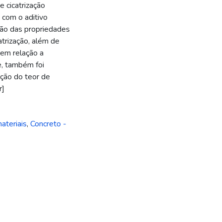
e cicatrização
 com o aditivo
ção das propriedades
atrização, além de
em relação a
e, também foi
ação do teor de
r]
ateriais
,
Concreto -