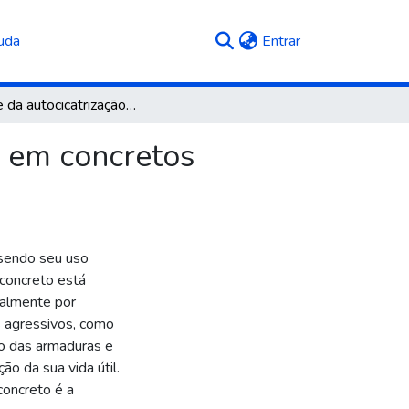
(current)
uda
Entrar
Análise da autocicatrização de fissuras por indução em concretos produzidos com aditivos cristalizantes
o em concretos
 sendo seu uso
 concreto está
palmente por
 agressivos, como
ão das armaduras e
o da sua vida útil.
concreto é a