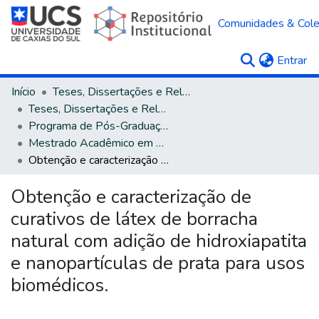
Comunidades & Col
(c
Entrar
Início
Teses, Dissertações e Relatórios
Teses, Dissertações e Relatórios defendidos na UCS
Programa de Pós-Graduação em Biotecnologia
Mestrado Acadêmico em Biotecnologia
Obtenção e caracterização de curativos de látex de borracha natural com adição de hidroxiapatita e nanopartículas de prata para usos biomédicos.
Obtenção e caracterização de
curativos de látex de borracha
natural com adição de hidroxiapatita
e nanopartículas de prata para usos
biomédicos.