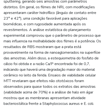
sputtering, gerando seis amostras com parâmetros
distintos. Em geral, os filmes de NRL com modificações
apresentaram caráter hidrofílico (ângulo de contato entre
23° e 42°), uma condição favorável para aplicações
biomédicas, e com rugosidade aumentada após os
revestimentos. A análise estatística do planejamento
experimental comprovou que o parâmetro de processo que
mais influencia na molhabilidade dos filmes é a potência. Os
resultados de RBS mostraram que a prata está
provavelmente na forma de nanoaglomerados na superfície
das amostras. Além disso, a estequiometria do fosfato de
cálcio foi obtida e a razão Ca/P encontrada foi de 0,7,
indicando que haverá uma degradação maior do material
cerâmico no leito da ferida. Ensaios de viabilidade celular
MTT revelaram que efeitos não citotóxicos foram
observados para quase todos os extratos das amostras
(viabilidade acima de 70%) e a análise de halo em ágar
mostrou que as membranas apresentam atividade
bacteriostática frente a Staphylococcus aureus e E. coli.