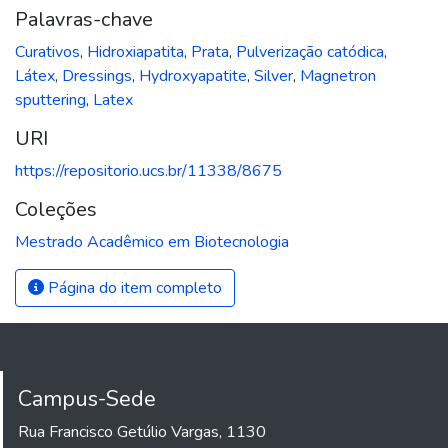
Palavras-chave
Curativos
,
Hidroxiapatita
,
Prata
,
Pulverização catódica
,
Látex
,
Dressings
,
Hydroxyapatite
,
Silver
,
Magnetron
sputtering
,
Latex
URI
https://repositorio.ucs.br/11338/8675
Coleções
Mestrado Acadêmico em Biotecnologia
Página do item completo
Campus-Sede
Rua Francisco Getúlio Vargas, 1130