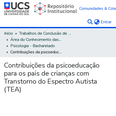
Comunidades & Col
(c
Entrar
Início
Trabalhos de Conclusão de Curso
Área do Conhecimento das Ciências Humanas
Psicologia - Bacharelado
Contribuições da psicoeducação para os pais de crianças com Transtorno do Espectro Autista (TEA)
Contribuições da psicoeducação
para os pais de crianças com
Transtorno do Espectro Autista
(TEA)