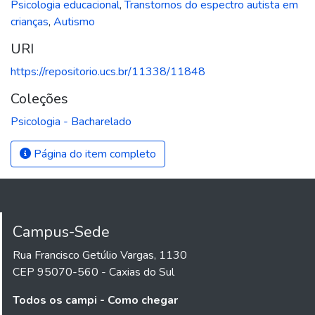
Psicologia educacional
,
Transtornos do espectro autista em
crianças
,
Autismo
URI
https://repositorio.ucs.br/11338/11848
Coleções
Psicologia - Bacharelado
Página do item completo
Campus-Sede
Rua Francisco Getúlio Vargas, 1130
CEP 95070-560 - Caxias do Sul
Todos os campi - Como chegar