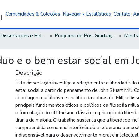
Comunidades & Coleções
Navegar
Estatísticas
Contato
Aj
Teses, Dissertações e Relatórios defendidos na UCS
Programa de Pós-Graduação em Filosofia
duo e o bem estar social em J
Descrição
Esta dissertação investiga a relação entre a liberdade do
estar social a partir do pensamento de John Stuart Mill.
abordagem qualitativa e analítica das obras de Mill, a dis
principais fundamentos éticos e políticos da filosofia mill
reformulação do utilitarismo clássico, o princípio da liberda
tirania da maioria. O trabalho sustenta que a liberdade indi
compreendida como não interferência e soberania pessoal
indispensável para o desenvolvimento moral e intelectua