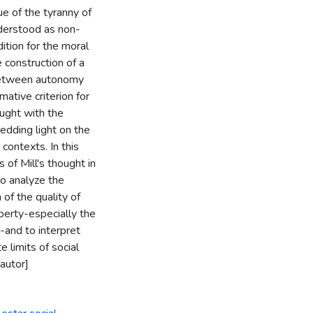
ique of the tyranny of
nderstood as non-
ition for the moral
e construction of a
n between autonomy
mative criterion for
hought with the
edding light on the
contexts. In this
 of Mill's thought in
 to analyze the
n of the quality of
iberty-especially the
e-and to interpret
 limits of social
 autor]