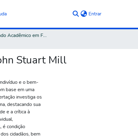
(current)
uda
Entrar
Mestrado Acadêmico em Filosofia
ohn Stuart Mill
 indivíduo e o bem-
 Com base em uma
sertação investiga os
iana, destacando sua
de e a crítica à
vidual,
, é condição
l dos cidadãos, bem