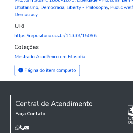
Mill, John Stuart, 1806-1873
,
Liberdade - Filosofia
,
Bem-e
Utilitarismo
,
Democracia
,
Liberty - Philosophy
,
Public wel
Democracy
URI
https://repositorio.ucs.br/11338/15098
Coleções
Mestrado Acadêmico em Filosofia
Página do item completo
Central de Atendimento
Faça Contato