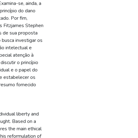
Examina-se, ainda, a
princípio do dano
ado. Por fim,
es Fitzjames Stephen
es de sua proposta
 busca investigar os
o intelectual e
special atenção à
iscutir o princípio
idual e o papel do
de estabelecer os
 [resumo fornecido
ividual liberty and
hought. Based on a
ores the main ethical
 his reformulation of