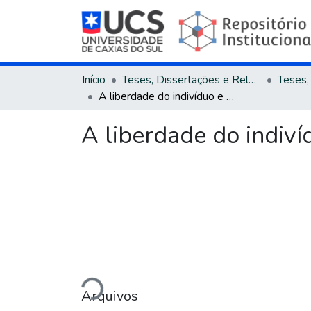
Início
Teses, Dissertações e Relatórios
A liberdade do indivíduo e o bem estar social em John Stuart Mill
A liberdade do indiví
Carregando...
Arquivos