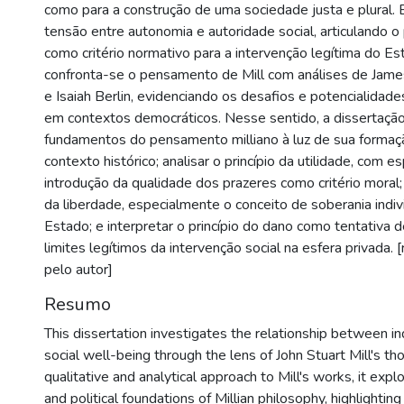
como para a construção de uma sociedade justa e plural. 
tensão entre autonomia e autoridade social, articulando o 
como critério normativo para a intervenção legítima do Est
confronta-se o pensamento de Mill com análises de Jam
e Isaiah Berlin, evidenciando os desafios e potencialidad
em contextos democráticos. Nesse sentido, a dissertação
fundamentos do pensamento milliano à luz de sua formaçã
contexto histórico; analisar o princípio da utilidade, com e
introdução da qualidade dos prazeres como critério moral; d
da liberdade, especialmente o conceito de soberania indiv
Estado; e interpretar o princípio do dano como tentativa 
limites legítimos da intervenção social na esfera privada.
pelo autor]
Resumo
This dissertation investigates the relationship between ind
social well-being through the lens of John Stuart Mill's t
qualitative and analytical approach to Mill's works, it expl
and political foundations of Millian philosophy, highlighting