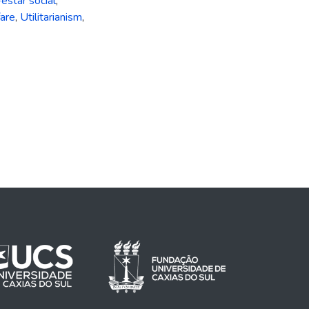
star social
,
fare
,
Utilitarianism
,