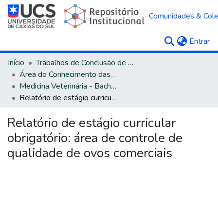
Comunidades & Col
(c
Entrar
Início
Trabalhos de Conclusão de Curso
Área do Conhecimento das Ciências Agrárias
Medicina Veterinária - Bacharelado
Relatório de estágio curricular obrigatório: área de controle de qualidade de ovos comerciais
Relatório de estágio curricular
obrigatório: área de controle de
qualidade de ovos comerciais