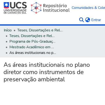
Comunidades & Col
(c
Entrar
Início
Teses, Dissertações e Relatórios
Teses, Dissertações e Relatórios defendidos na UCS
Programa de Pós-Graduação em Direito
Mestrado Acadêmico em Direito
As áreas institucionais no plano diretor como instrumentos de preservação ambiental
As áreas institucionais no plano
diretor como instrumentos de
preservação ambiental