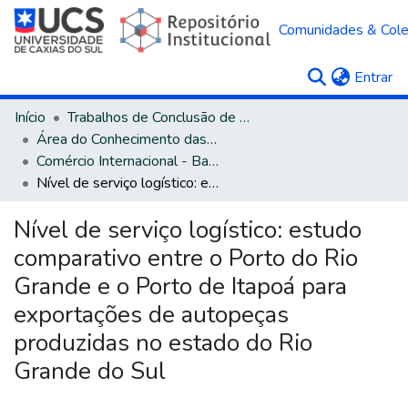
Comunidades & Col
(c
Entrar
Início
Trabalhos de Conclusão de Curso
Área do Conhecimento das Ciências Sociais Aplicadas
Comércio Internacional - Bacharelado
Nível de serviço logístico: estudo comparativo entre o Porto do Rio Grande e o Porto de Itapoá para exportações de autopeças produzidas no estado do Rio Grande do Sul
Nível de serviço logístico: estudo
comparativo entre o Porto do Rio
Grande e o Porto de Itapoá para
exportações de autopeças
produzidas no estado do Rio
Grande do Sul