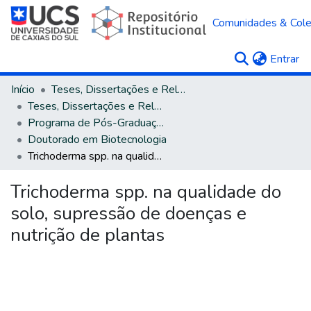
Comunidades & Col
(c
Entrar
Início
Teses, Dissertações e Relatórios
Teses, Dissertações e Relatórios defendidos na UCS
Programa de Pós-Graduação em Biotecnologia
Doutorado em Biotecnologia
Trichoderma spp. na qualidade do solo, supressão de doenças e nutrição de plantas
Trichoderma spp. na qualidade do
solo, supressão de doenças e
nutrição de plantas