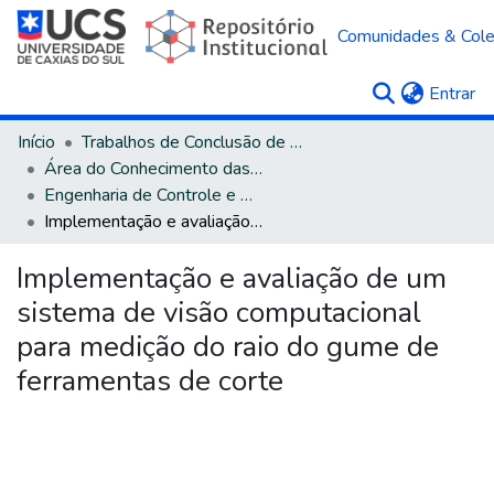
Comunidades & Col
(c
Entrar
Início
Trabalhos de Conclusão de Curso
Área do Conhecimento das Engenharias
Engenharia de Controle e Automação - Bacharelado
Implementação e avaliação de um sistema de visão computacional para medição do raio do gume de ferramentas de corte
Implementação e avaliação de um
sistema de visão computacional
para medição do raio do gume de
ferramentas de corte