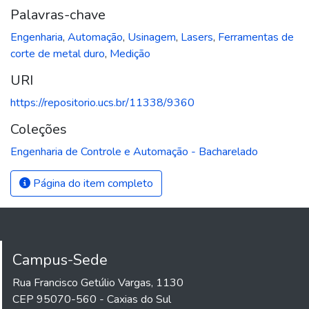
Palavras-chave
Engenharia
,
Automação
,
Usinagem
,
Lasers
,
Ferramentas de
corte de metal duro
,
Medição
URI
https://repositorio.ucs.br/11338/9360
Coleções
Engenharia de Controle e Automação - Bacharelado
Página do item completo
Campus-Sede
Rua Francisco Getúlio Vargas, 1130
CEP 95070-560 - Caxias do Sul