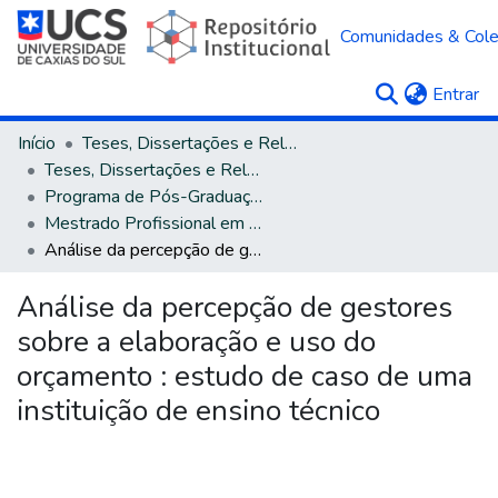
Comunidades & Col
(c
Entrar
Início
Teses, Dissertações e Relatórios
Teses, Dissertações e Relatórios defendidos na UCS
Programa de Pós-Graduação em Engenharia de Produção
Mestrado Profissional em Engenharia de Produção
Análise da percepção de gestores sobre a elaboração e uso do orçamento : estudo de caso de uma instituição de ensino técnico
Análise da percepção de gestores
sobre a elaboração e uso do
orçamento : estudo de caso de uma
instituição de ensino técnico