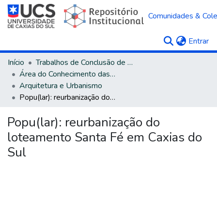
Comunidades & Col
(c
Entrar
Início
Trabalhos de Conclusão de Curso
Área do Conhecimento das Ciências Sociais Aplicadas
Arquitetura e Urbanismo
Popu(lar): reurbanização do loteamento Santa Fé em Caxias do Sul
Popu(lar): reurbanização do
loteamento Santa Fé em Caxias do
Sul