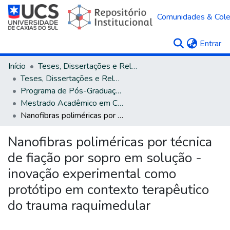
Comunidades & Col
(c
Entrar
Início
Teses, Dissertações e Relatórios
Teses, Dissertações e Relatórios defendidos na UCS
Programa de Pós-Graduação em Ciências da Saúde
Mestrado Acadêmico em Ciências da Saúde
Nanofibras poliméricas por técnica de fiação por sopro em solução - inovação experimental como protótipo em contexto terapêutico do trauma raquimedular
Nanofibras poliméricas por técnica
de fiação por sopro em solução -
inovação experimental como
protótipo em contexto terapêutico
do trauma raquimedular