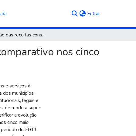
(current)
uda
Entrar
Evolução das receitas constitucionais e legais, um comparativo nos cinco mais populosos municípios do RS
 comparativo nos cinco
ns e serviços à
s dos municípios,
tucionais, legais e
s, de modo a suprir
rificar a evolução
nos cinco mais
o período de 2011