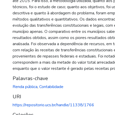
até 2015. Para isso, a metodologia utilizada, quanto aos
técnicos, foi o estudo de caso; quanto aos objetivos, foi 
descritiva e quanto à abordagem do problema, foram em
métodos qualitativos e quantitativos. Os dados encontr
evolução das transferências constitucionais e legais, co
município apenas. O comparativo entre os municípios sali
resultados obtidos, assim como os piores resultados obt
analisada. Foi observada a dependência de recursos, em t
com relação às receitas de transferências constitucionais e
provenientes de repasses federais e estaduais. Foi notado
correspondem a mais da metade do valor total arrecadado
enquanto que o valor restante é gerado pelas receitas próp
Palavras-chave
Renda pública
,
Contabilidade
URI
https://repositorio.ucs.br/handle/11338/1766
Coleções