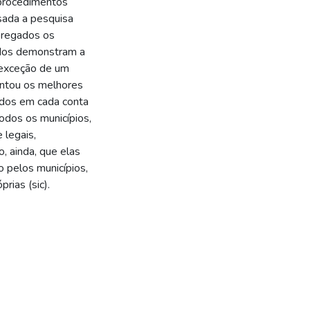
 procedimentos
usada a pesquisa
pregados os
ados demonstram a
m exceção de um
entou os melhores
idos em cada conta
odos os municípios,
 legais,
, ainda, que elas
 pelos municípios,
rias (sic).