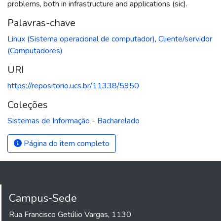
problems, both in infrastructure and applications (sic).
Palavras-chave
Linux (Sistema operacional de computador)
,
Cliente/servidor
(Computadores)
URI
https://repositorio.ucs.br/11338/5950
Coleções
Sistemas de Informação - Bacharelado
Página do item completo
Campus-Sede
Rua Francisco Getúlio Vargas, 1130