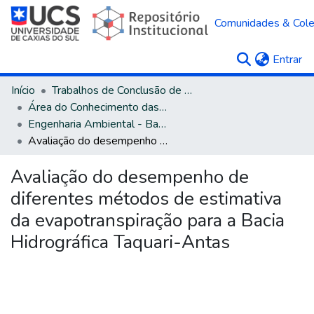
Comunidades & Col
(c
Entrar
Início
Trabalhos de Conclusão de Curso
Área do Conhecimento das Engenharias
Engenharia Ambiental - Bacharelado
Avaliação do desempenho de diferentes métodos de estimativa da evapotranspiração para a Bacia Hidrográfica Taquari-Antas
Avaliação do desempenho de
diferentes métodos de estimativa
da evapotranspiração para a Bacia
Hidrográfica Taquari-Antas