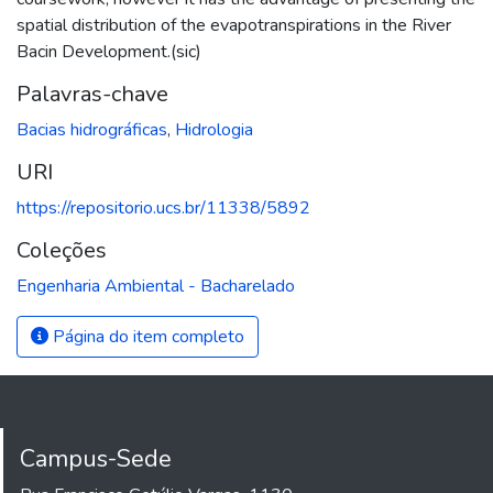
spatial distribution of the evapotranspirations in the River
Bacin Development.(sic)
Palavras-chave
Bacias hidrográficas
,
Hidrologia
URI
https://repositorio.ucs.br/11338/5892
Coleções
Engenharia Ambiental - Bacharelado
Página do item completo
Campus-Sede