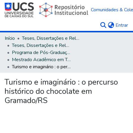
Comunidades & Col
(c
Entrar
Início
Teses, Dissertações e Relatórios
Teses, Dissertações e Relatórios defendidos na UCS
Programa de Pós-Graduação em Turismo e Hospitalidade
Mestrado Acadêmico em Turismo e Hospitalidade
Turismo e imaginário : o percurso histórico do chocolate em Gramado/RS
Turismo e imaginário : o percurso
histórico do chocolate em
Gramado/RS