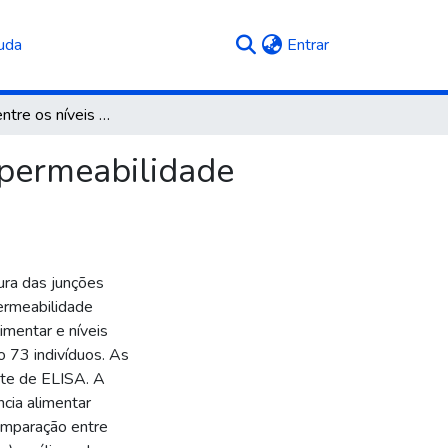
(current)
uda
Entrar
Associação entre os níveis séricos do marcador de permeabilidade intestinal zonulina e alimentação
 permeabilidade
ura das junções
permeabilidade
imentar e níveis
o 73 indivíduos. As
ste de ELISA. A
ncia alimentar
comparação entre