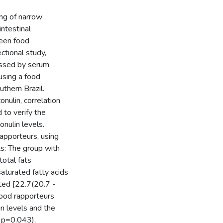
ing of narrow
intestinal
ween food
ctional study,
sessed by serum
using a food
uthern Brazil.
ulin, correlation
to verify the
nulin levels.
apporteurs, using
s: The group with
total fats
turated fatty acids
ted [22.7(20.7 -
good rapporteurs
n levels and the
; p=0.043),