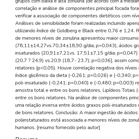
grupos com baixa e alta zonulina (de acordo com a median
correlação e análise de componentes principal focada fora
verificar a associação de componentes dietéticos com níve
Análises de sensibilidade foram realizadas incluindo apen
utilizando índice de Goldberg e Black entre 0,76 e 1,24. 
de menores níveis de zonulina apresentou maior consumo 
(78,11±14,27vs.70,34±18,90 g/dia; p=0,043), ácidos gra
insaturados (20,91±7,21vs. 17,51±7,15 g/dia; p=0,047) 
(20,7 ? 24,9) vs.20,9 (18,7- 23,7); p=0,036], assim com
relatores (p<0,05). Houve correlação negativa dos níveis
índice glicêmico da dieta (-0,261; p=0,026) e (-0,340; p=
poli-insaturado (-0,241; p=0,040) e (-0,480; p=0,003) 
amostra total e entre os bons relatores, Lipídeos Totais
entre os bons relatores. Na análise de componentes princ
uma relação inversa entre ácidos graxos poli-insaturados 
de bons relatores. Conclusão: A maior ingestão de ácidos
poliinstaturados está associada a menores níveis de zonul
humanos. [resumo fornecido pelo autor]