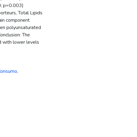
0; p=0.003)
rteurs, Total Lipids
main component
een polyunsaturated
Conclusion: The
d with lower levels
 Consumo
,