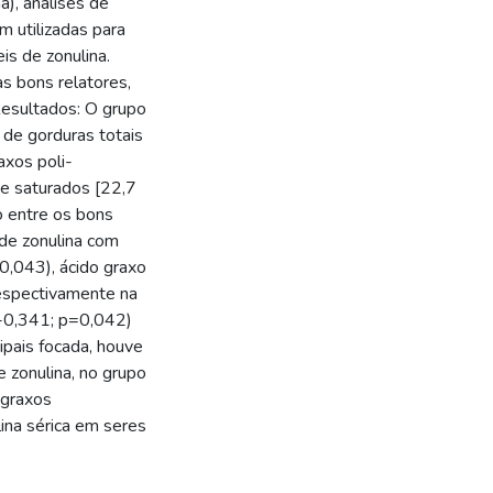
a), análises de
m utilizadas para
is de zonulina.
as bons relatores,
Resultados: O grupo
de gorduras totais
xos poli-
e saturados [22,7
o entre os bons
 de zonulina com
0,043), ácido graxo
respectivamente na
 (-0,341; p=0,042)
ipais focada, houve
e zonulina, no grupo
 graxos
ina sérica em seres