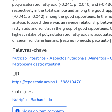
polyunsaturated fatty acid (-0.241; p=0.040) and (-0.48
respectively in the total sample and among the good rappo
(-0.341; p=0.042) among the good rapporteurs. In the 
analysis focused, there was an inverse relationship betw
fatty acids and zonulin, in the group of good rapporteurs. 
highest intake of polyinstaturated fatty acids is associate
of serum zonulin in humans. [resumo fornecido pelo autor]
Palavras-chave
Nutrição
,
Intestinos - Aspectos nutricionais
,
Alimentos -
Microbioma gastrointestinal
URI
https://repositorio.ucs.br/11338/10470
Coleções
Nutrição - Bacharelado
Página do item completo