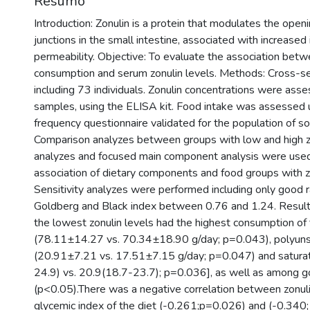
Resumo
Introduction: Zonulin is a protein that modulates the open
junctions in the small intestine, associated with increased 
permeability. Objective: To evaluate the association bet
consumption and serum zonulin levels. Methods: Cross-se
including 73 individuals. Zonulin concentrations were as
samples, using the ELISA kit. Food intake was assessed 
frequency questionnaire validated for the population of so
Comparison analyzes between groups with low and high zon
analyzes and focused main component analysis were used 
association of dietary components and food groups with zo
Sensitivity analyzes were performed including only good r
Goldberg and Black index between 0.76 and 1.24. Result
the lowest zonulin levels had the highest consumption of 
(78.11±14.27 vs. 70.34±18.90 g/day; p=0.043), polyunsa
(20.91±7.21 vs. 17.51±7.15 g/day; p=0.047) and satura
24.9) vs. 20.9(18.7-23.7); p=0.036], as well as among 
(p<0.05).There was a negative correlation between zonuli
glycemic index of the diet (-0.261;p=0.026) and (-0.340