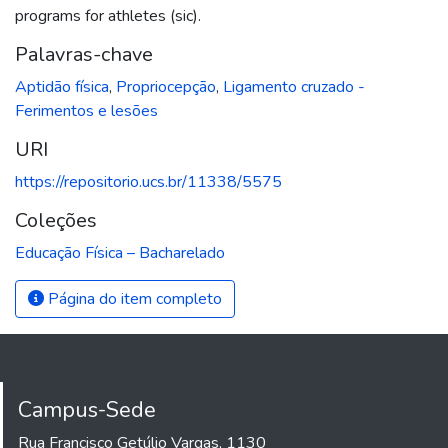
programs for athletes (sic).
Palavras-chave
Aptidão física
,
Propriocepção
,
Ligamento cruzado -
Ferimentos e lesões
URI
https://repositorio.ucs.br/11338/5575
Coleções
Educação Física – Bacharelado
Página do item completo
Campus-Sede
Rua Francisco Getúlio Vargas, 1130