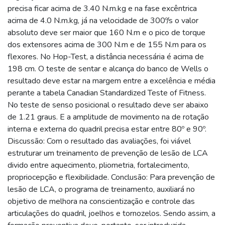
precisa ficar acima de 3.40 N.m.kg e na fase excêntrica
acima de 4.0 N.m.kg, já na velocidade de 300º/s o valor
absoluto deve ser maior que 160 N.m e o pico de torque
dos extensores acima de 300 N.m e de 155 N.m para os
flexores. No Hop-Test, a distância necessária é acima de
198 cm. O teste de sentar e alcança do banco de Wells o
resultado deve estar na margem entre a excelência e média
perante a tabela Canadian Standardized Teste of Fitness.
No teste de senso posicional o resultado deve ser abaixo
de 1.21 graus. E a amplitude de movimento na de rotação
interna e externa do quadril precisa estar entre 80º e 90º.
Discussão: Com o resultado das avaliações, foi viável
estruturar um treinamento de prevenção de lesão de LCA
divido entre aquecimento, pliometria, fortalecimento,
propriocepção e flexibilidade. Conclusão: Para prevenção de
lesão de LCA, o programa de treinamento, auxiliará no
objetivo de melhora na conscientização e controle das
articulações do quadril, joelhos e tornozelos. Sendo assim, a