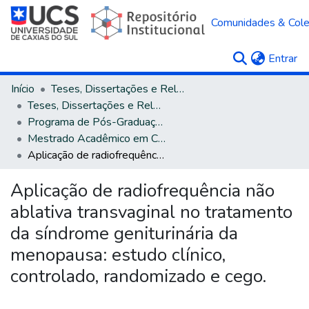
Comunidades & Col
(c
Entrar
Início
Teses, Dissertações e Relatórios
Teses, Dissertações e Relatórios defendidos na UCS
Programa de Pós-Graduação em Ciências da Saúde
Mestrado Acadêmico em Ciências da Saúde
Aplicação de radiofrequência não ablativa transvaginal no tratamento da síndrome geniturinária da menopausa: estudo clínico, controlado, randomizado e cego.
Aplicação de radiofrequência não
ablativa transvaginal no tratamento
da síndrome geniturinária da
menopausa: estudo clínico,
controlado, randomizado e cego.