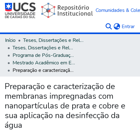
Comunidades & Col
(c
Entrar
Início
Teses, Dissertações e Relatórios
Teses, Dissertações e Relatórios defendidos na UCS
Programa de Pós-Graduação em Engenharia de Processos e Tecnologias
Mestrado Acadêmico em Engenharia de Processos e Tecnologias
Preparação e caracterização de membranas impregnadas com nanopartículas de prata e cobre e sua aplicação na desinfecção da água
Preparação e caracterização de
membranas impregnadas com
nanopartículas de prata e cobre e
sua aplicação na desinfecção da
água