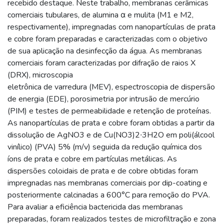
recebido destaque. Neste trabalho, membranas cerâmicas
comerciais tubulares, de alumina α e mulita (M1 e M2,
respectivamente), impregnadas com nanopartículas de prata
e cobre foram preparadas e caracterizadas com o objetivo
de sua aplicação na desinfecção da água. As membranas
comerciais foram caracterizadas por difração de raios X
(DRX), microscopia
eletrônica de varredura (MEV), espectroscopia de dispersão
de energia (EDE), porosimetria por intrusão de mercúrio
(PIM) e testes de permeabilidade e retenção de proteínas.
As nanopartículas de prata e cobre foram obtidas a partir da
dissolução de AgNO3 e de Cu(NO3)2∙3H2O em poli(álcool
vinílico) (PVA) 5% (m/v) seguida da redução química dos
íons de prata e cobre em partículas metálicas. As
dispersões coloidais de prata e de cobre obtidas foram
impregnadas nas membranas comerciais por dip-coating e
posteriormente calcinadas a 600°C para remoção do PVA.
Para avaliar a eficiência bactericida das membranas
preparadas, foram realizados testes de microfiltração e zona