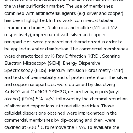
the water purification market. The use of membranes
combined with antibacterial agents (e.g. silver and copper)
has been highlighted. In this work, commercial tubular
ceramic membranes, α alumina and mullite (M1 and M2
respectively), impregnated with silver and copper
nanoparticles were prepared and characterized in order to
be applied in water disinfection. The commercial membranes
were characterized by X-Ray Diffraction (XRD), Scanning
Electron Microscopy (SEM), Energy Dispersive
Spectroscopy (EDS), Mercury Intrusion Porosimetry (MIP)
and tests of permeability and of protein retention. The silver
and copper nanoparticles were obtained by dissolving
AgNO3 and Cu(NO3)2∙3H2O, respectively, in poly(vinyl
alcohol) (PVA) 5% (w/v) followed by the chemical reduction
of silver and copper ions into metallic particles. Those
colloidal dispersions obtained were impregnated in the
commercial membranes by dip-coating and then, were
calcined at 600 ° C to remove the PVA. To evaluate the