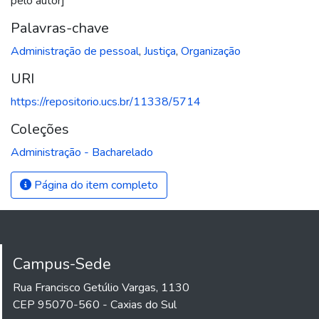
pelo autor]
Palavras-chave
Administração de pessoal
,
Justiça
,
Organização
URI
https://repositorio.ucs.br/11338/5714
Coleções
Administração - Bacharelado
Página do item completo
Campus-Sede
Rua Francisco Getúlio Vargas, 1130
CEP 95070-560 - Caxias do Sul