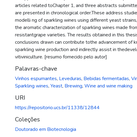
articles related toChapter 1, and three abstracts submitt
are presented in chronological order.These address studi
modelli ng of sparkling wines using different yeast strains
the aromatic characterization of sparkling wines made fr
resistantgrape varieties. The results obtained in this thes
conclusions drawn can contribute tothe advancement of 
sparkling wine production and indirectly assist in thedeve
vitiviniculture. [resumo fornecido pelo autor]
Palavras-chave
Vinhos espumantes
,
Leveduras
,
Bebidas fermentadas
,
Vi
Sparkling wines
,
Yeast
,
Brewing
,
Wine and wine making
URI
https://repositorio.ucs.br/11338/12844
Coleções
Doutorado em Biotecnologia