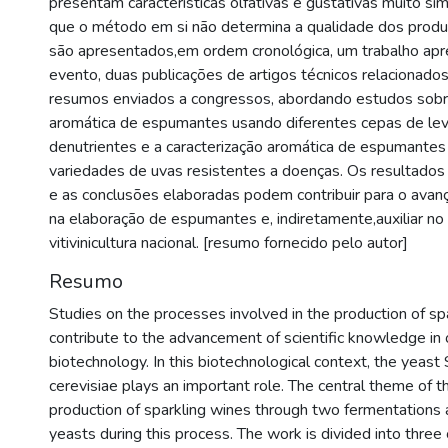
presentam características olfativas e gustativas muito sim
que o método em si não determina a qualidade dos produ
são apresentados,em ordem cronológica, um trabalho a
evento, duas publicações de artigos técnicos relacionados
resumos enviados a congressos, abordando estudos so
aromática de espumantes usando diferentes cepas de lev
denutrientes e a caracterização aromática de espumante
variedades de uvas resistentes a doenças. Os resultados
e as conclusões elaboradas podem contribuir para o ava
na elaboração de espumantes e, indiretamente,auxiliar n
vitivinicultura nacional. [resumo fornecido pelo autor]
Resumo
Studies on the processes involved in the production of sp
contribute to the advancement of scientific knowledge in
biotechnology. In this biotechnological context, the yeas
cerevisiae plays an important role. The central theme of th
production of sparkling wines through two fermentations 
yeasts during this process. The work is divided into three