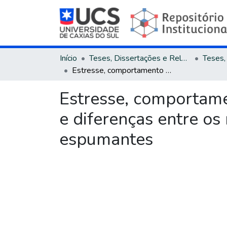
Início
Teses, Dissertações e Relatórios
Estresse, comportamento das leveduras durante a segunda fermentação e diferenças entre os métodos Tradicional e Charmat na elaboração de espumantes
Estresse, comportame
e diferenças entre o
espumantes