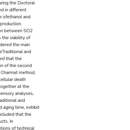
ring the Doctoral
d in different
e ofethanol and
production.
tion between SO2
the viability of
idered the main
eTraditional and
ed that the
on of the second
he Charmat method,
ellular death
together at the
sensory analyses,
ditional and
 aging time, exhibit
ncluded that the
cts. In
ions of technical