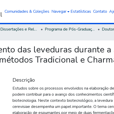
Comunidades & Coleções
Navegar
Estatísticas
Contato
Aj
Teses, Dissertações e Relatórios defendidos na UCS
Programa de Pós-Graduação em Biotecnologia
Doutor
nto das leveduras durante a
s métodos Tradicional e Charm
Descrição
Estudos sobre os processos envolvidos na elaboração 
podem contribuir para o avanço dos conhecimentos cientí
biotecnologia. Neste contexto biotecnológico, a levedur
cerevisiae desempenha um papel importante. O tema cent
elaboração de espumantes por meio de duas fermentaçõ