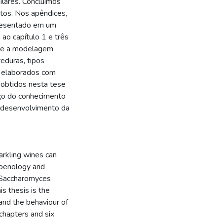
ilares. Concluímos
tos. Nos apêndices,
presentado em um
 ao capítulo 1 e três
bre a modelagem
eduras, tipos
s elaborados com
 obtidos nesta tese
nço do conhecimento
o desenvolvimento da
arkling wines can
 oenology and
t Saccharomyces
is thesis is the
and the behaviour of
 chapters and six