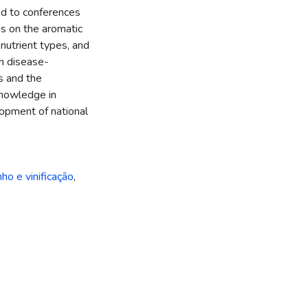
ed to conferences
es on the aromatic
,nutrient types, and
om disease-
is and the
knowledge in
lopment of national
nho e vinificação
,