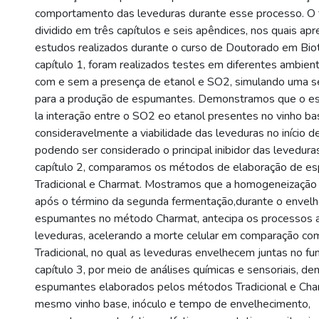
comportamento das leveduras durante esse processo. O 
dividido em três capítulos e seis apêndices, nos quais a
estudos realizados durante o curso de Doutorado em Bio
capítulo 1, foram realizados testes em diferentes ambien
com e sem a presença de etanol e SO2, simulando uma 
para a produção de espumantes. Demonstramos que o es
la interação entre o SO2 eo etanol presentes no vinho ba
consideravelmente a viabilidade das leveduras no início 
podendo ser considerado o principal inibidor das levedur
capítulo 2, comparamos os métodos de elaboração de e
Tradicional e Charmat. Mostramos que a homogeneização 
após o término da segunda fermentação,durante o envel
espumantes no método Charmat, antecipa os processos a
leveduras, acelerando a morte celular em comparação c
Tradicional, no qual as leveduras envelhecem juntas no fu
capítulo 3, por meio de análises químicas e sensoriais, 
espumantes elaborados pelos métodos Tradicional e Charm
mesmo vinho base, inóculo e tempo de envelhecimento,