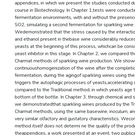
appendices, in which we present the studies conducted du
course in Biotechnology. In Chapter 1,tests were conducte
fermentation environments, with and without the presenc
SO2, simulating a second fermentation for sparkling wine 
Wedemonstrated that the stress caused by the interac
and ethanol present in thebase wine considerably reduces 
yeasts at the beginning of this process, whichcan be cons
yeast inhibitor in this stage. In Chapter 2, we compared th
Charmat methods of sparkling wine production. We show
continuoushomogenization of the wine after the completi
fermentation, during the agingof sparkling wines using t
triggers the autophagic processes of yeasts,accelerating c
compared to the Traditional method, in which yeasts age 
bottom of the bottle. In Chapter 3, through chemical and 
we demonstratedthat sparkling wines produced by the Tra
Charmat methods, using the same basewine, inoculum, and
very similar olfactory and gustatory characteristics. Weco
method itself does not determi ne the quality of the produ
theappendices, a work presented at an event, two publicat