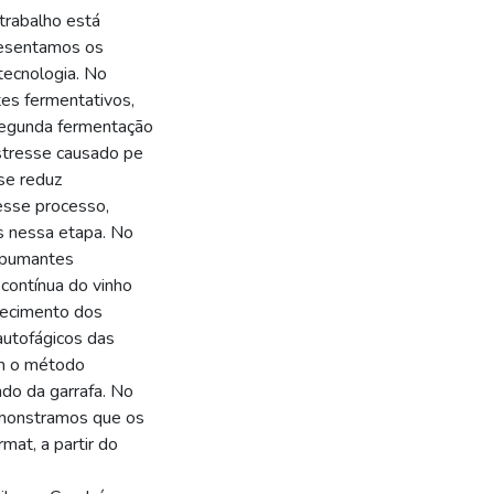
trabalho está
presentamos os
tecnologia. No
tes fermentativos,
segunda fermentação
tresse causado pe
se reduz
desse processo,
as nessa etapa. No
spumantes
contínua do vinho
hecimento dos
utofágicos das
om o método
ndo da garrafa. No
demonstramos que os
at, a partir do