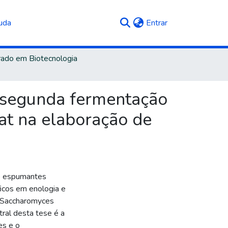
(current)
uda
Entrar
ado em Biotecnologia
 segunda fermentação
at na elaboração de
de espumantes
ficos em enologia e
a Saccharomyces
ral desta tese é a
es e o