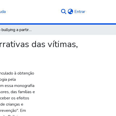
(current)
uda
Entrar
O efeito do bullying a partir de múltiplas vozes: narrativas das vítimas, dos agressores, da família e da escola
rrativas das vítimas,
inculado à obtenção
ogia pela
com essa monografia
ores, das famílias e
rceber os efeitos
e crianças e
prevenção". Em