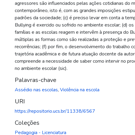
agressores são influenciados pelas ações cotidianas do 
contemporâneo, isto é, com as grandes imposições estip
padrões da sociedade; (c) é preciso levar em conta a te
Bullying é exercido ou sofrido no ambiente escolar; (d) 
famílias e as escolas reagem e intervêm à presença do Bul
múltiplas as formas como são realizadas a proteção e pr
recorrências; (f) por fim, o desenvolvimento do trabalho c
trajetória acadêmica e de futura atuação docente da auto
compreende a necessidade de saber como intervir no proc
no ambiente escolar (sic).
Palavras-chave
Assédio nas escolas
,
Violência na escola
URI
https://repositorio.ucs.br/11338/6567
Coleções
Pedagogia - Licenciatura