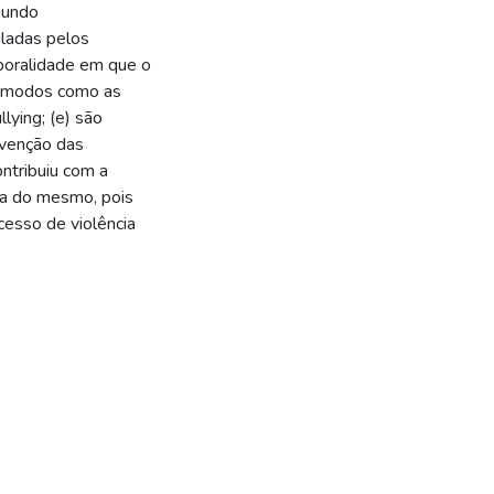
mundo
uladas pelos
mporalidade em que o
os modos como as
lying; (e) são
evenção das
ontribuiu com a
ra do mesmo, pois
esso de violência