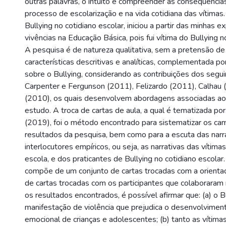
outras palavras, o intuito é compreender as consequência
processo de escolarização e na vida cotidiana das vítimas
Bullying no cotidiano escolar, iniciou a partir das minhas e
vivências na Educação Básica, pois fui vítima do Bullying 
A pesquisa é de natureza qualitativa, sem a pretensão de
características descritivas e analíticas, complementada po
sobre o Bullying, considerando as contribuições dos segui
Carpenter e Fergunson (2011), Felizardo (2011), Calhau (
(2010), os quais desenvolvem abordagens associadas ao
estudo. A troca de cartas de aula, a qual é tematizada po
(2019), foi o método encontrado para sistematizar os ca
resultados da pesquisa, bem como para a escuta das narr
interlocutores empíricos, ou seja, as narrativas das vítimas,
escola, e dos praticantes de Bullying no cotidiano escolar
compõe de um conjunto de cartas trocadas com a orienta
de cartas trocadas com os participantes que colaboraram 
os resultados encontrados, é possível afirmar que: (a) o B
manifestação de violência que prejudica o desenvolvimento
emocional de crianças e adolescentes; (b) tanto as vítim