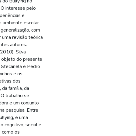
s do Bullying no
. O interesse pelo
xperiências e
no ambiente escolar.
 generalização, com
r uma revisão teórica
ntes autores:
2010), Silva
 objeto do presente
r Stecanela e Pedro
minhos e os
ativas dos
 da família, da
. O trabalho se
dora e um conjunto
na pesquisa. Entre
ullying, é uma
 cognitivo, social e
as como os