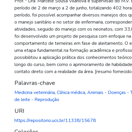
Prof. ª Dra. Marcele Sousa Vilanova e supervisão do M.V. 
período de 2 de março a 2 de junho, totalizando 402 hor
período, foi possível acompanhar diversos manejos dos 
o manejo sanitário e no setor de enfermaria, correspon
atividades, seguido do manejo com os neonatos, com 33
foi desenvolvido um projeto de pesquisa com enfoque na 
comportamento de terneiras em fase de aleitamento. O e
uma etapa fundamental na formação acadêmica e profissio
possibilitou a aplicação prática dos conhecimentos teórico
longo do curso, bem como o aprimoramento de habilidade
contato direto com a realidade da área. [resumo fornecido
Palavras-chave
Medicina veterinária
,
Clínica médica
,
Animais - Doenças - 
de leite - Reprodução
URI
https://repositorio.ucs.br/11338/15678
Coleções