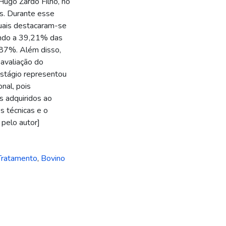
Hugo Zardo Filho, no
as. Durante esse
quais destacaram-se
dendo a 39,21% das
,87%. Além disso,
avaliação do
stágio representou
nal, pois
s adquiridos ao
s técnicas e o
 pelo autor]
Tratamento
,
Bovino