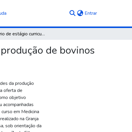
(current)
uda
Entrar
Relatório de estágio curricular obrigatório: área de produção de bovinos leiteiros
de produção de bovinos
idades da produção
na oferta de
como objetivo
/ou acompanhadas
e curso em Medicina
i realizado na Granja
sa, sob orientação da