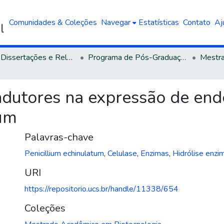
Comunidades & Coleções
Navegar
Estatísticas
Contato
Aj
Teses, Dissertações e Relatórios defendidos na UCS
Programa de Pós-Graduação em Biotecnologia
 indutores na expressão de en
tum
Palavras-chave
Penicillium echinulatum
,
Celulase
,
Enzimas
,
Hidrólise enzi
URI
https://repositorio.ucs.br/handle/11338/654
Coleções