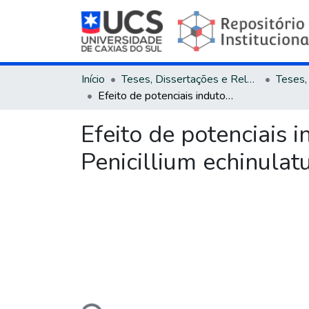
Início
Teses, Dissertações e Relatórios
Efeito de potenciais indutores na expressão de endoglicanases em Penicillium echinulatum
Efeito de potenciais
Penicillium echinula
Carregando...