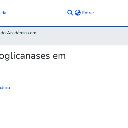
(current)
uda
Entrar
Mestrado Acadêmico em Biotecnologia
doglicanases em
mática