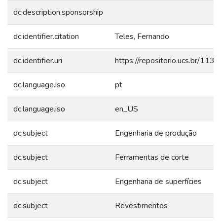
dc.description.sponsorship
dc.identifier.citation
Teles, Fernando
dc.identifier.uri
https://repositorio.ucs.br/11
dc.language.iso
pt
dc.language.iso
en_US
dc.subject
Engenharia de produção
dc.subject
Ferramentas de corte
dc.subject
Engenharia de superfícies
dc.subject
Revestimentos