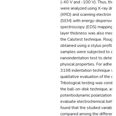
(-40 V and -100 V). Thus, the
were analyzed using X-ray diffr
(XRD) and scanning electron m
(SEM) with energy-dispersive 
spectroscopy (EDS) mapping. 
layer thickness was also meas
the Calotest technique. Roug
obtained using a stylus profilo
samples were subjected to a
nanoindentation test to determ
physical properties. For adhesi
3198 indentation technique wa
qualitative evaluation of the co
Tribological testing was condu
the ball-on-disk technique, as 
potentiodynamic polarization t
evaluate electrochemical behav
found that the studied variabl
compared among the different