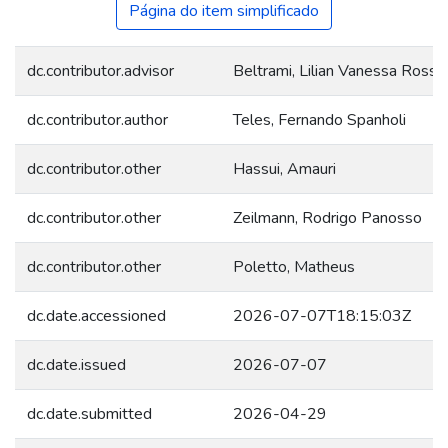
Página do item simplificado
dc.contributor.advisor
Beltrami, Lilian Vanessa Rossa
dc.contributor.author
Teles, Fernando Spanholi
dc.contributor.other
Hassui, Amauri
dc.contributor.other
Zeilmann, Rodrigo Panosso
dc.contributor.other
Poletto, Matheus
dc.date.accessioned
2026-07-07T18:15:03Z
dc.date.issued
2026-07-07
dc.date.submitted
2026-04-29