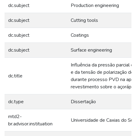
dc.subject
Production engineering
dc.subject
Cutting tools
dc.subject
Coatings
dc.subject
Surface engineering
Influência da pressão parcial d
e da tensão de polarização do
dc.title
durante processo PVD na apli
revestimento sobre o açorápi
dc.type
Dissertação
mtd2-
Universidade de Caxias do Sul
br.advisor.instituation