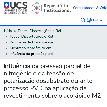
Comunidades & Col
(c
Entrar
Início
Teses, Dissertações e Relatórios
Teses, Dissertações e Relatórios defendidos na UCS
Programa de Pós-Graduação em Engenharia de Processos e Tecnologias
Mestrado Acadêmico em Engenharia de Processos e Tecnologias
Influência da pressão parcial de nitrogênio e da tensão de polarização dosubstrato durante processo PVD na aplicação de revestimento sobre o açorápido M2
Influência da pressão parcial de
nitrogênio e da tensão de
polarização dosubstrato durante
processo PVD na aplicação de
revestimento sobre o açorápido M2