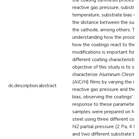
the coating synthesis process,
reactive gas pressure, substra
temperature, substrate bias vo
the distance between the subs
the cathode, among others. The
understanding how the process
how the coatings react to thes
modifications is important for 
different coating characteristic
objective of this study is to sy
characterize Aluminum Chromiu
(AlCrN) films by varying the ni
dc.description.abstract
reactive gas pressure and the 
bias, observing the coatings' be
response to these parameters
samples were prepared on M2
steel using three different com
N2 partial pressure (2 Pa, 4 Pa
and two different substrate bi