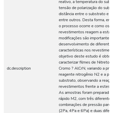
reativo, a temperatura do subst
tensão de polarização do subst
distância entre o substrato e o
entre outros. Desta forma, en
o processo ocorre e como os
revestimentos reagem a estas
modificações são importantes 
desenvolvimento de diferente
características nos revestimen
objetivo deste estudo é obter
caracterizar filmes de Nitreto 
dc.description
Cromo ? AlCrN, variando a pre
reagente nitrogênio N2 e a pol
substrato, observando a reaçã
revestimentos frente a estes 
As amostras foram preparada
rápido M2, com três diferentes
combinações de pressão parci
(2Pa, 4Pa e 6Pa) e duas difer