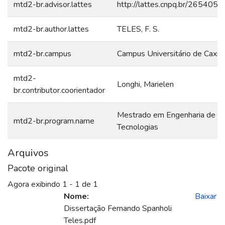
mtd2-br.advisor.lattes
http://lattes.cnpq.br/26540
mtd2-br.author.lattes
TELES, F. S.
mtd2-br.campus
Campus Universitário de Caxia
mtd2-
Longhi, Marielen
br.contributor.coorientador
Mestrado em Engenharia de P
mtd2-br.program.name
Tecnologias
Arquivos
Pacote original
Agora exibindo
1 - 1 de 1
Nome:
Baixar
Dissertação Fernando Spanholi
Teles.pdf