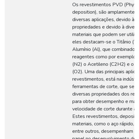
Os revestimentos PVD (Physic
deposition), são amplamente 
diversas aplicações, devido à 
propriedades e devido à diver
materiais que podem ser utiliz
eles destacam-se o Titânio (Ti)
Alumínio (Al), que combinados
reagentes como por exemplo o
(N2) o Acetileno (C2H2) e o O
(O2). Uma das principais aplic
revestimentos, está na indústr
ferramentas de corte, que se ut
diversas propriedades dos rev
para obter desempenho e mai
velocidade de corte durante a 
Estes revestimentos, deposit
materiais, como o aço rápido, o
entre outros, desempenham u
papel no desenvolvimento de 