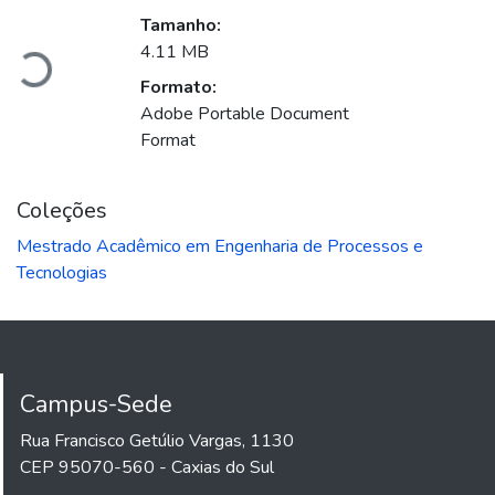
Tamanho:
4.11 MB
Carregando...
Formato:
Adobe Portable Document
Format
Coleções
Mestrado Acadêmico em Engenharia de Processos e
Tecnologias
Campus-Sede
Rua Francisco Getúlio Vargas, 1130
CEP 95070-560 - Caxias do Sul