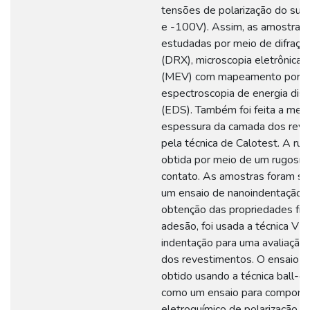
tensões de polarização do sub
e -100V). Assim, as amostras
estudadas por meio de difração
(DRX), microscopia eletrônica 
(MEV) com mapeamento por
espectroscopia de energia disp
(EDS). Também foi feita a med
espessura da camada dos rev
pela técnica de Calotest. A rug
obtida por meio de um rugosím
contato. As amostras foram s
um ensaio de nanoindentação 
obtenção das propriedades físi
adesão, foi usada a técnica V
indentação para uma avaliação q
dos revestimentos. O ensaio tri
obtido usando a técnica ball-on
como um ensaio para comport
eletroquímico de polarização p