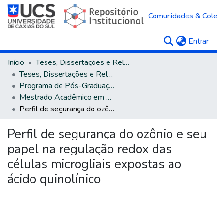
Comunidades & Col
(c
Entrar
Início
Teses, Dissertações e Relatórios
Teses, Dissertações e Relatórios defendidos na UCS
Programa de Pós-Graduação em Biotecnologia
Mestrado Acadêmico em Biotecnologia
Perfil de segurança do ozônio e seu papel na regulação redox das células microgliais expostas ao ácido quinolínico
Perfil de segurança do ozônio e seu
papel na regulação redox das
células microgliais expostas ao
ácido quinolínico