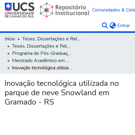
Comunidades & Col
(c
Entrar
Início
Teses, Dissertações e Relatórios
Teses, Dissertações e Relatórios defendidos na UCS
Programa de Pós-Graduação em Administração
Mestrado Acadêmico em Administração
Inovação tecnológica utilizada no parque de neve Snowland em Gramado - RS
Inovação tecnológica utilizada no
parque de neve Snowland em
Gramado - RS