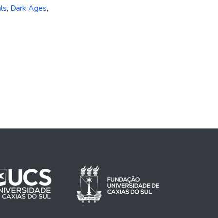
ls
,
Dark Ages
,