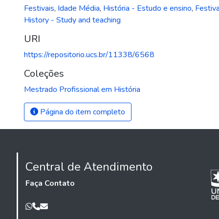
Festivais
,
Idade Média
,
História - Estudo e ensino
,
Festiva
History - Study and teaching
URI
https://repositorio.ucs.br/11338/6568
Coleções
Mestrado Profissional em História
Página do item completo
Central de Atendimento
Faça Contato