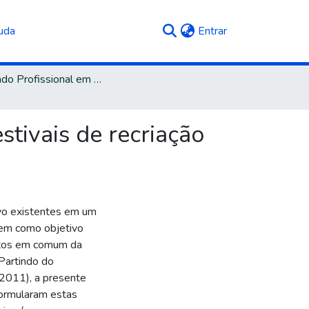
(current)
uda
Entrar
Mestrado Profissional em História
tivais de recriação
vo existentes em um
 Tem como objetivo
ntos em comum da
 Partindo do
2011), a presente
ormularam estas