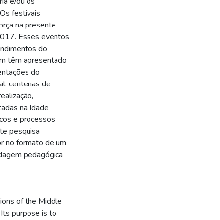
ria e/ou os
 Os festivais
orça na presente
2017. Esses eventos
endimentos do
bém têm apresentado
sentações do
al, centenas de
ealização,
tadas na Idade
icos e processos
nte pesquisa
or no formato de um
ordagem pedagógica
ions of the Middle
 Its purpose is to