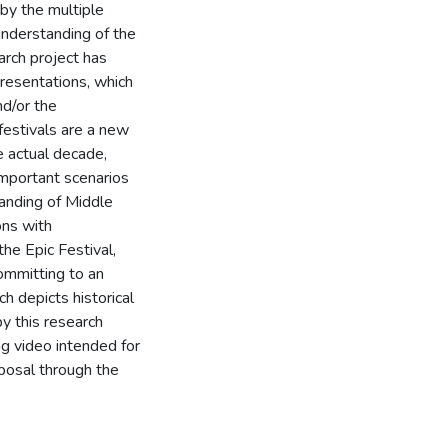
by the multiple
 understanding of the
arch project has
resentations, which
nd/or the
 festivals are a new
e actual decade,
mportant scenarios
anding of Middle
ons with
the Epic Festival,
ommitting to an
h depicts historical
by this research
ing video intended for
posal through the