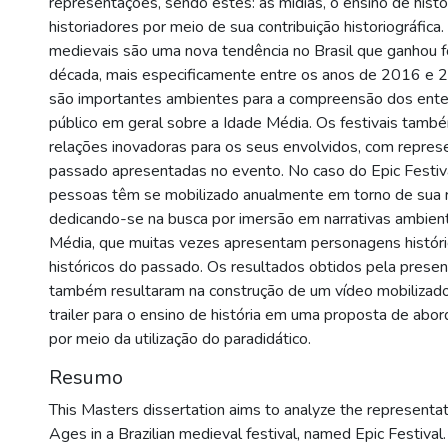
representações, sendo estes: as mídias, o ensino de histó
historiadores por meio de sua contribuição historiográfica.
medievais são uma nova tendência no Brasil que ganhou f
década, mais especificamente entre os anos de 2016 e 
são importantes ambientes para a compreensão dos ent
público em geral sobre a Idade Média. Os festivais tam
relações inovadoras para os seus envolvidos, com repre
passado apresentadas no evento. No caso do Epic Festiv
pessoas têm se mobilizado anualmente em torno de sua r
dedicando-se na busca por imersão em narrativas ambien
Média, que muitas vezes apresentam personagens histór
históricos do passado. Os resultados obtidos pela prese
também resultaram na construção de um vídeo mobilizad
trailer para o ensino de história em uma proposta de ab
por meio da utilização do paradidático.
Resumo
This Masters dissertation aims to analyze the representat
Ages in a Brazilian medieval festival, named Epic Festival.