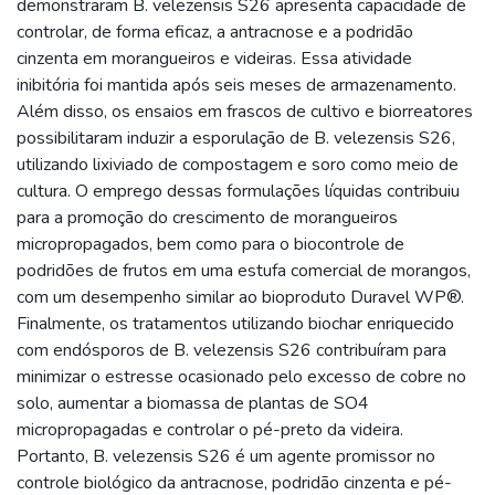
demonstraram B. velezensis S26 apresenta capacidade de
controlar, de forma eficaz, a antracnose e a podridão
cinzenta em morangueiros e videiras. Essa atividade
inibitória foi mantida após seis meses de armazenamento.
Além disso, os ensaios em frascos de cultivo e biorreatores
possibilitaram induzir a esporulação de B. velezensis S26,
utilizando lixiviado de compostagem e soro como meio de
cultura. O emprego dessas formulações líquidas contribuiu
para a promoção do crescimento de morangueiros
micropropagados, bem como para o biocontrole de
podridões de frutos em uma estufa comercial de morangos,
com um desempenho similar ao bioproduto Duravel WP®.
Finalmente, os tratamentos utilizando biochar enriquecido
com endósporos de B. velezensis S26 contribuíram para
minimizar o estresse ocasionado pelo excesso de cobre no
solo, aumentar a biomassa de plantas de SO4
micropropagadas e controlar o pé-preto da videira.
Portanto, B. velezensis S26 é um agente promissor no
controle biológico da antracnose, podridão cinzenta e pé-