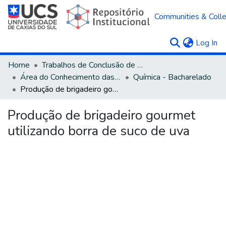
Communities & Colle
(c
Log In
Home
Trabalhos de Conclusão de Curso
Área do Conhecimento das Ciências Exatas e da Terra
Química - Bacharelado
Produção de brigadeiro gourmet utilizando borra de suco de uva
Produção de brigadeiro gourmet
utilizando borra de suco de uva