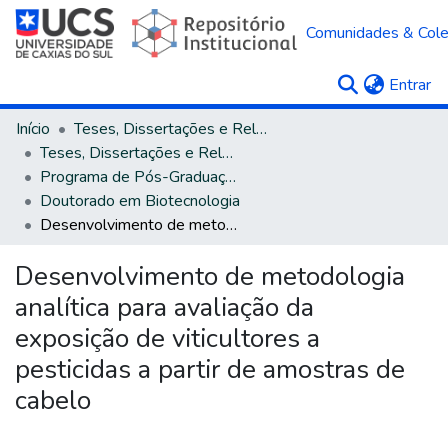
Comunidades & Col
(c
Entrar
Início
Teses, Dissertações e Relatórios
Teses, Dissertações e Relatórios defendidos na UCS
Programa de Pós-Graduação em Biotecnologia
Doutorado em Biotecnologia
Desenvolvimento de metodologia analítica para avaliação da exposição de viticultores a pesticidas a partir de amostras de cabelo
Desenvolvimento de metodologia
analítica para avaliação da
exposição de viticultores a
pesticidas a partir de amostras de
cabelo