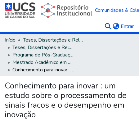
Comunidades & Col
(c
Entrar
Início
Teses, Dissertações e Relatórios
Teses, Dissertações e Relatórios defendidos na UCS
Programa de Pós-Graduação em Administração
Mestrado Acadêmico em Administração
Conhecimento para inovar : um estudo sobre o processamento de sinais fracos e o desempenho em inovação
Conhecimento para inovar : um
estudo sobre o processamento de
sinais fracos e o desempenho em
inovação