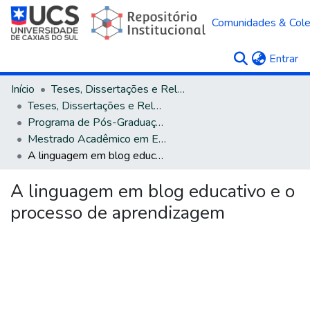
Comunidades & Col
(c
Entrar
Início
Teses, Dissertações e Relatórios
Teses, Dissertações e Relatórios defendidos na UCS
Programa de Pós-Graduação em Educação
Mestrado Acadêmico em Educação
A linguagem em blog educativo e o processo de aprendizagem
A linguagem em blog educativo e o
processo de aprendizagem