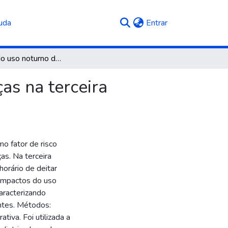
(current)
uda
Entrar
Impactos do uso noturno de telas no sono de crianças na terceira infância
as na terceira
o fator de risco
as. Na terceira
horário de deitar
s impactos do uso
caracterizando
ntes. Métodos:
tiva. Foi utilizada a