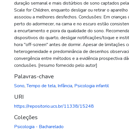
duração semanal e mais distúrbios de sono captados pel
Scale for Children, enquanto desligar ou retirar o aparelh
associou a melhores desfechos. Conclusões: Em crianças 
perto do adormecer, na cama e no escuro estão consiste
a encurtamento e piora da qualidade do sono. Recomenda-
dispositivos do quarto, desligar notificações/toque e instit
hora "off-screen" antes de dormir. Apesar de limitações 
heterogeneidade e predominância de desenhos observacio
convergência entre métodos e a evidência prospectiva dã
conclusões. [resumo fornecido pelo autor]
Palavras-chave
Sono
,
Tempo de tela
,
Infância
,
Psicologia infantil
URI
https://repositorio.ucs.br/11338/15248
Coleções
Psicologia - Bacharelado