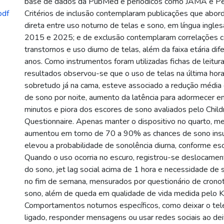
base de dados da PubMed e periódicos como JAMA e Pedi
pdf
Critérios de inclusão contemplaram publicações que abor
direta entre uso noturno de telas e sono, em língua ingles
2015 e 2025; e de exclusão contemplaram correlações 
transtornos e uso diurno de telas, além da faixa etária di
anos. Como instrumentos foram utilizadas fichas de leitur
resultados observou-se que o uso de telas na última hora
sobretudo já na cama, esteve associado a redução média
de sono por noite, aumento da latência para adormecer 
minutos e piora dos escores de sono avaliados pelo Child
Questionnaire. Apenas manter o dispositivo no quarto, m
aumentou em torno de 70 a 90% as chances de sono ins
elevou a probabilidade de sonolência diurna, conforme es
Quando o uso ocorria no escuro, registrou-se deslocame
do sono, jet lag social acima de 1 hora e necessidade de
no fim de semana, mensurados por questionário de cronot
sono, além de queda em qualidade de vida medida pel
Comportamentos noturnos específicos, como deixar o te
ligado, responder mensagens ou usar redes sociais ao dei