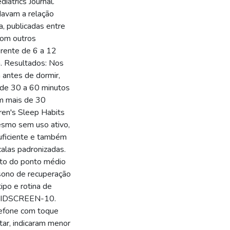
atrics Journal.
davam a relação
a, publicadas entre
com outros
ferente de 6 a 12
a. Resultados: Nos
 antes de dormir,
 de 30 a 60 minutos
em mais de 30
ren's Sleep Habits
esmo sem uso ativo,
uficiente e também
calas padronizadas.
nto do ponto médio
 sono de recuperação
ipo e rotina de
o KIDSCREEN-10.
lefone com toque
tar, indicaram menor