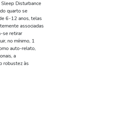
a Sleep Disturbance
o do quarto se
de 6-12 anos, telas
ntemente associadas
se retirar
uir, no mínimo, 1
como auto-relato,
nais, a
o robustez às