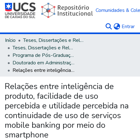
Comunidades & Col
(c
Entrar
Início
Teses, Dissertações e Relatórios
Teses, Dissertações e Relatórios defendidos na UCS
Programa de Pós-Graduação em Administração
Doutorado em Administração
Relações entre inteligência de produto, facilidade de uso percebida e utilidade percebida na continuidade de uso de serviços mobile banking por meio do smartphone
Relações entre inteligência de
produto, facilidade de uso
percebida e utilidade percebida na
continuidade de uso de serviços
mobile banking por meio do
smartphone