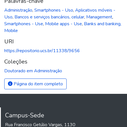
Palavras-chave
Administração
,
Smartphones - Uso
,
Aplicativos móveis -
Uso
,
Bancos e serviços bancários, celular
,
Management
,
Smartphones - Use
,
Mobile apps - Use
,
Banks and banking,
Mobile
URI
https://repositorio.ucs.br/11338/9656
Coleções
Doutorado em Administração
Página do item completo
Campus-Sede
Rua Francisco Getúlio Vargas, 1130