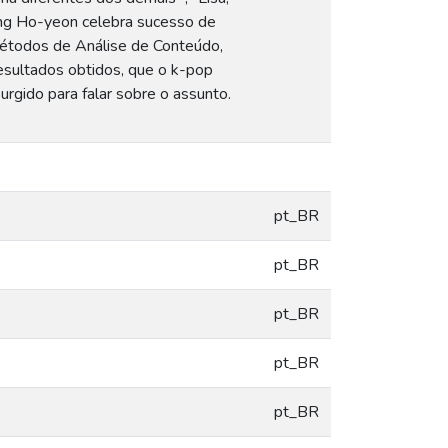
ung Ho-yeon celebra sucesso de
 métodos de Análise de Conteúdo,
 resultados obtidos, que o k-pop
urgido para falar sobre o assunto.
pt_BR
pt_BR
pt_BR
pt_BR
pt_BR