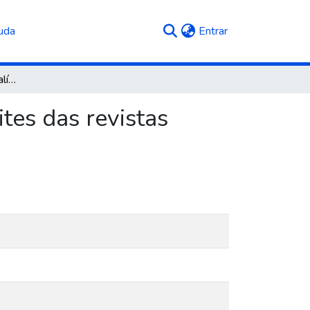
(current)
uda
Entrar
Análise da cobertura jornalística sobre k-pop nos sites das revistas Capricho e Quem
ites das revistas