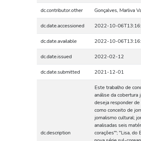
dc.contributor.other
Gonçalves, Marliva Va
dc.date.accessioned
2022-10-06T13:16
dc.date.available
2022-10-06T13:16
dc.date.issued
2022-02-12
dc.date.submitted
2021-12-01
Este trabalho de con
análise da cobertura 
deseja responder de 
como conceito de jorna
jornalismo cultural; j
analisadas seis matér
dc.description
corações'''; "Lisa, d
nova série sul-corean