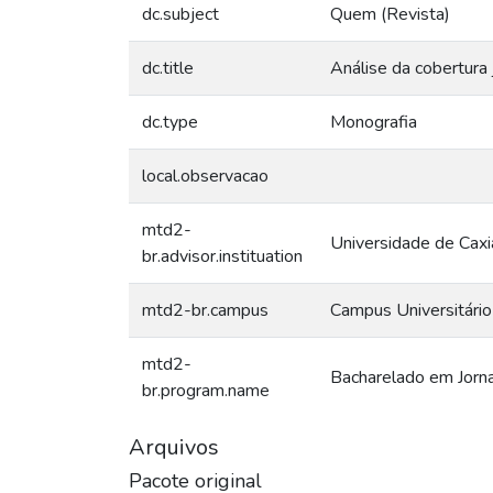
dc.subject
Quem (Revista)
dc.title
Análise da cobertura 
dc.type
Monografia
local.observacao
mtd2-
Universidade de Caxi
br.advisor.instituation
mtd2-br.campus
Campus Universitário
mtd2-
Bacharelado em Jorn
br.program.name
Arquivos
Pacote original