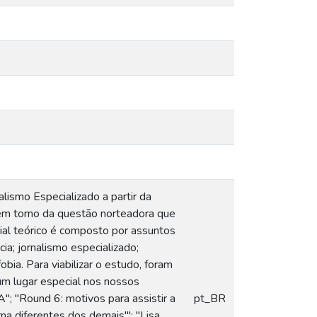
ismo Especializado a partir da
a em torno da questão norteadora que
ial teórico é composto por assuntos
cia; jornalismo especializado;
obia. Para viabilizar o estudo, foram
 um lugar especial nos nossos
"; "Round 6: motivos para assistir a
pt_BR
a diferentes dos demais'''; "Lisa,