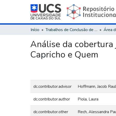
Início
Trabalhos de Conclusão de Curso
Análise da cobertura j
Capricho e Quem
dc.contributor.advisor
Hoffmann, Jacob Raul
dc.contributor.author
Piola, Laura
dc.contributor.other
Rech, Alessandra Pa