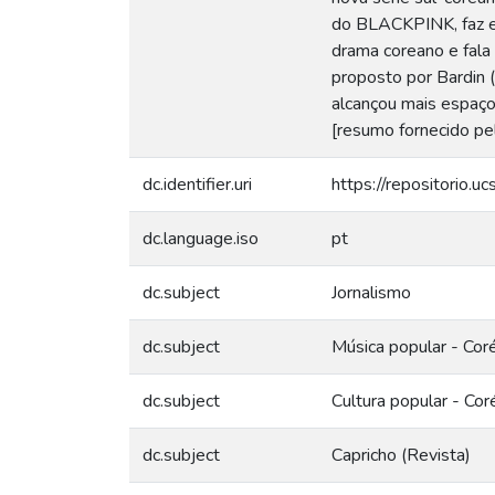
do BLACKPINK, faz es
drama coreano e fala 
proposto por Bardin (
alcançou mais espaço 
[resumo fornecido pe
dc.identifier.uri
https://repositorio.
dc.language.iso
pt
dc.subject
Jornalismo
dc.subject
Música popular - Coré
dc.subject
Cultura popular - Coré
dc.subject
Capricho (Revista)