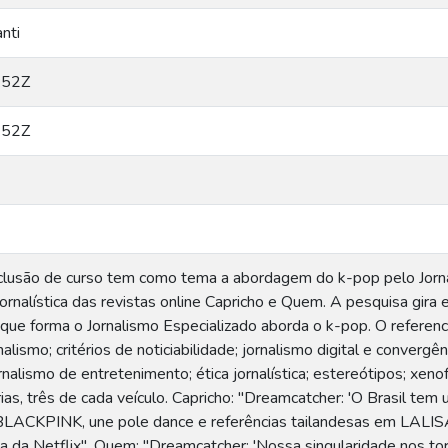
nti
:52Z
:52Z
clusão de curso tem como tema a abordagem do k-pop pelo Jornal
jornalística das revistas online Capricho e Quem. A pesquisa gir
que forma o Jornalismo Especializado aborda o k-pop. O referenc
lismo; critérios de noticiabilidade; jornalismo digital e convergên
ornalismo de entretenimento; ética jornalística; estereótipos; xenof
ias, três de cada veículo. Capricho: "Dreamcatcher: 'O Brasil tem
o BLACKPINK, une pole dance e referências tailandesas em LALISA
a da Netflix". Quem: "Dreamcatcher: 'Nossa singularidade nos torn