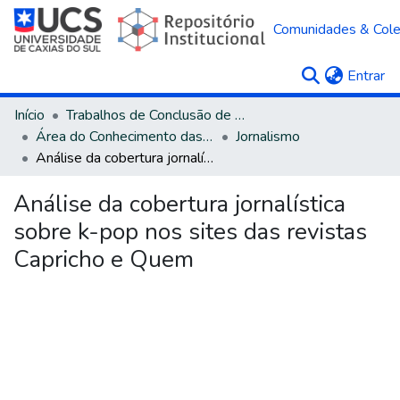
Comunidades & Col
(c
Entrar
Início
Trabalhos de Conclusão de Curso
Área do Conhecimento das Ciências Sociais Aplicadas
Jornalismo
Análise da cobertura jornalística sobre k-pop nos sites das revistas Capricho e Quem
Análise da cobertura jornalística
sobre k-pop nos sites das revistas
Capricho e Quem