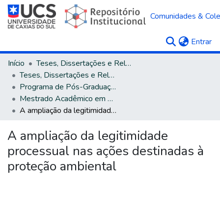
Comunidades & Col
(c
Entrar
Início
Teses, Dissertações e Relatórios
Teses, Dissertações e Relatórios defendidos na UCS
Programa de Pós-Graduação em Direito
Mestrado Acadêmico em Direito
A ampliação da legitimidade processual nas ações destinadas à proteção ambiental
A ampliação da legitimidade
processual nas ações destinadas à
proteção ambiental