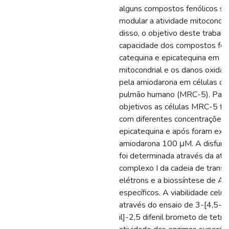
alguns compostos fenólicos s
modular a atividade mitocondria
disso, o objetivo deste trabalho
capacidade dos compostos fen
catequina e epicatequina em a 
mitocondrial e os danos oxidat
pela amiodarona em células de
pulmão humano (MRC-5). Para a
objetivos as células MRC-5 fo
com diferentes concentrações 
epicatequina e após foram exp
amiodarona 100 μM. A disfunçã
foi determinada através da ati
complexo I da cadeia de trans
elétrons e a biossíntese de AT
específicos. A viabilidade celula
através do ensaio de 3-[4,5- di
il]-2,5 difenil brometo de tetra