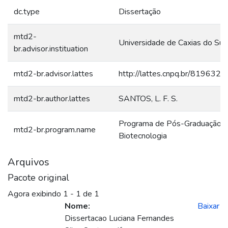
dc.type
Dissertação
mtd2-
Universidade de Caxias do Sul
br.advisor.instituation
mtd2-br.advisor.lattes
http://lattes.cnpq.br/81963
mtd2-br.author.lattes
SANTOS, L. F. S.
Programa de Pós-Graduação 
mtd2-br.program.name
Biotecnologia
Arquivos
Pacote original
Agora exibindo
1 - 1 de 1
Nome:
Baixar
Dissertacao Luciana Fernandes