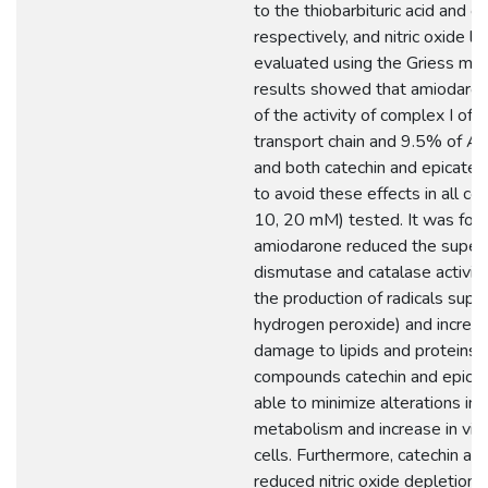
to the thiobarbituric acid and c
respectively, and nitric oxide l
evaluated using the Griess me
results showed that amiodaron
of the activity of complex I of 
transport chain and 9.5% of A
and both catechin and epicatec
to avoid these effects in all co
10, 20 mM) tested. It was fou
amiodarone reduced the super
dismutase and catalase activitie
the production of radicals supe
hydrogen peroxide) and increas
damage to lipids and proteins.
compounds catechin and epica
able to minimize alterations in
metabolism and increase in via
cells. Furthermore, catechin an
reduced nitric oxide depletion