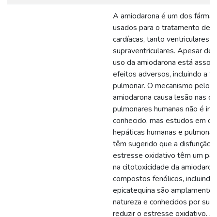
A amiodarona é um dos fármac
usados para o tratamento de ar
cardíacas, tanto ventriculares 
supraventriculares. Apesar de s
uso da amiodarona está associ
efeitos adversos, incluindo a t
pulmonar. O mecanismo pelo q
amiodarona causa lesão nas cé
pulmonares humanas não é int
conhecido, mas estudos em cul
hepáticas humanas e pulmonar
têm sugerido que a disfunção m
estresse oxidativo têm um pap
na citotoxicidade da amiodaron
compostos fenólicos, incluindo
epicatequina são amplamente d
natureza e conhecidos por sua
reduzir o estresse oxidativo. A