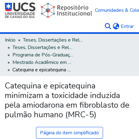
Comunidades & Col
(c
Entrar
Início
Teses, Dissertações e Relatórios
Teses, Dissertações e Relatórios defendidos na UCS
Programa de Pós-Graduação em Biotecnologia
Mestrado Acadêmico em Biotecnologia
Catequina e epicatequina minimizam a toxicidade induzida pela amiodarona em fibroblasto de pulmão humano (MRC-5)
Catequina e epicatequina
minimizam a toxicidade induzida
pela amiodarona em fibroblasto de
pulmão humano (MRC-5)
Página do item simplificado