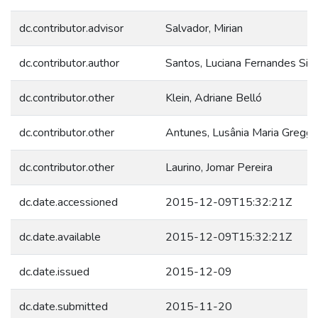
dc.contributor.advisor
Salvador, Mirian
dc.contributor.author
Santos, Luciana Fernandes Silv
dc.contributor.other
Klein, Adriane Belló
dc.contributor.other
Antunes, Lusânia Maria Greggi
dc.contributor.other
Laurino, Jomar Pereira
dc.date.accessioned
2015-12-09T15:32:21Z
dc.date.available
2015-12-09T15:32:21Z
dc.date.issued
2015-12-09
dc.date.submitted
2015-11-20