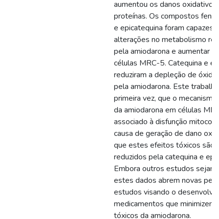
aumentou os danos oxidativos 
proteínas. Os compostos fenól
e epicatequina foram capazes d
alterações no metabolismo red
pela amiodarona e aumentar a v
células MRC-5. Catequina e ep
reduziram a depleção de óxido 
pela amiodarona. Este trabalho
primeira vez, que o mecanismo 
da amiodarona em células MR
associado à disfunção mitocondri
causa de geração de dano oxida
que estes efeitos tóxicos são
reduzidos pela catequina e epi
Embora outros estudos sejam 
estes dados abrem novas pers
estudos visando o desenvolvi
medicamentos que minimizem o
tóxicos da amiodarona.