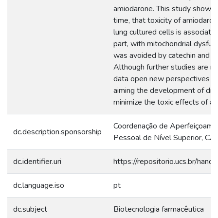
amiodarone. This study showed, 
time, that toxicity of amiodaro
lung cultured cells is associated,
part, with mitochondrial dysfun
was avoided by catechin and ep
Although further studies are n
data open new perspectives fo
aiming the development of dru
minimize the toxic effects of a
Coordenação de Aperfeiçoame
dc.description.sponsorship
Pessoal de Nível Superior, CA
dc.identifier.uri
https://repositorio.ucs.br/ha
dc.language.iso
pt
dc.subject
Biotecnologia farmacêutica