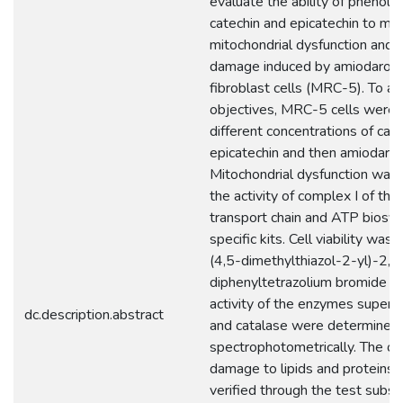
evaluate the ability of phenol
catechin and epicatechin to min
mitochondrial dysfunction and 
damage induced by amiodarone
fibroblast cells (MRC-5). To ac
objectives, MRC-5 cells were 
different concentrations of cat
epicatechin and then amiodar
Mitochondrial dysfunction was
the activity of complex I of the
transport chain and ATP biosyn
specific kits. Cell viability wa
(4,5-dimethylthiazol-2-yl)-2,5
diphenyltetrazolium bromide a
activity of the enzymes super
dc.description.abstract
and catalase were determined
spectrophotometrically. The ox
damage to lipids and proteins
verified through the test subst