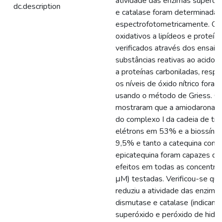
atividade das enzimas superóx
dc.description
e catalase foram determinadas
espectrofotometricamente. Os
oxidativos a lipídeos e proteín
verificados através dos ensaio
substâncias reativas ao acido ti
a proteínas carboniladas, resp
os níveis de óxido nítrico foram
usando o método de Griess. O
mostraram que a amiodarona ini
do complexo I da cadeia de tr
elétrons em 53% e a biossín
9,5% e tanto a catequina como
epicatequina foram capazes de 
efeitos em todas as concentra
μM) testadas. Verificou-se qu
reduziu a atividade das enzima
dismutase e catalase (indican
superóxido e peróxido de hidro