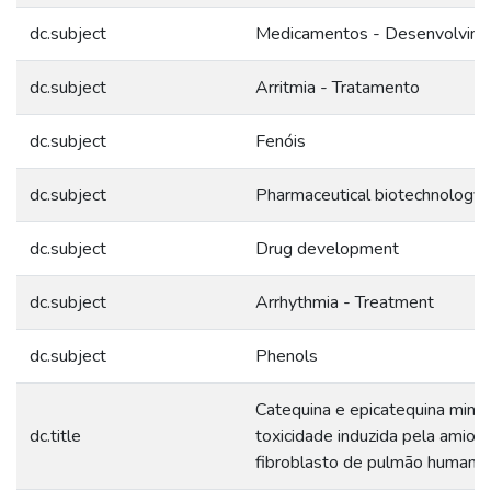
dc.subject
Medicamentos - Desenvolvim
dc.subject
Arritmia - Tratamento
dc.subject
Fenóis
dc.subject
Pharmaceutical biotechnology
dc.subject
Drug development
dc.subject
Arrhythmia - Treatment
dc.subject
Phenols
Catequina e epicatequina mini
dc.title
toxicidade induzida pela amio
fibroblasto de pulmão human